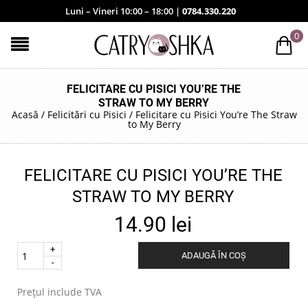
Luni – Vineri 10:00 – 18:00 |
0784.330.220
0
FELICITARE CU PISICI YOU’RE THE
STRAW TO MY BERRY
Acasă
/
Felicitări cu Pisici
/
Felicitare cu Pisici You’re The Straw
to My Berry
FELICITARE CU PISICI YOU’RE THE
STRAW TO MY BERRY
14.90
lei
Quantity
ADAUGĂ ÎN COȘ
.
Prețul include TVA