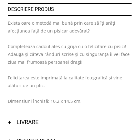
DESCRIERE PRODUS
Exista oare o metodă mai bună prin care să îți arăți
afecțiunea față de un pisicar adevărat?
Completează cadoul ales cu grijă cu o felicitare cu pisici!
Adaugă și câteva rânduri scrise și cu singuranță îi vei face
ziua mai frumoasă persoanei dragi!
Felicitarea este imprimată la calitate fotografică și vine
alături de un plic.
Dimensiuni închisă: 10.2 x 14.5 cm.
LIVRARE