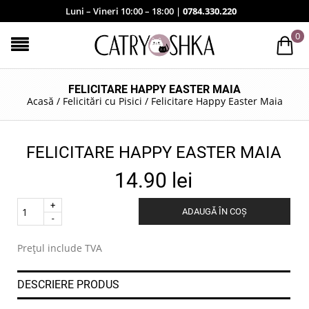
Luni – Vineri 10:00 – 18:00 |
0784.330.220
0
FELICITARE HAPPY EASTER MAIA
Acasă
/
Felicitări cu Pisici
/
Felicitare Happy Easter Maia
FELICITARE HAPPY EASTER MAIA
14.90
lei
Quantity
ADAUGĂ ÎN COȘ
.
Prețul include TVA
DESCRIERE PRODUS