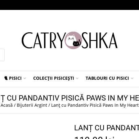
🐈 PISICI
COLECȚII PISICEȘTI
TABLOURI CU PISICI
Ț CU PANDANTIV PISICĂ PAWS IN MY H
Acasă
/
Bijuterii Argint
/
Lanț cu Pandantiv Pisică Paws In My Heart
LANȚ CU PANDANT