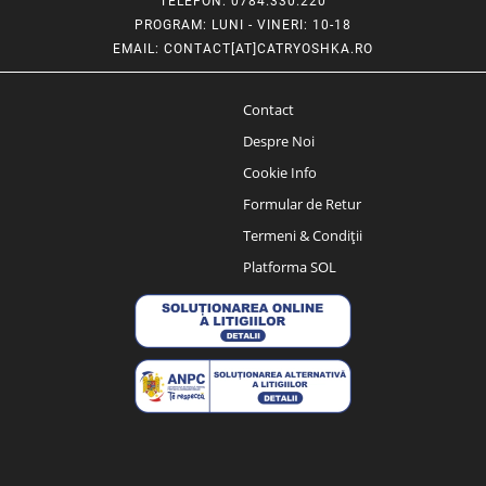
TELEFON
: 0784.330.220
PROGRAM
: LUNI - VINERI: 10-18
EMAIL
:
CONTACT[AT]CATRYOSHKA.RO
Contact
Despre Noi
Cookie Info
Formular de Retur
Termeni & Condiții
Platforma SOL