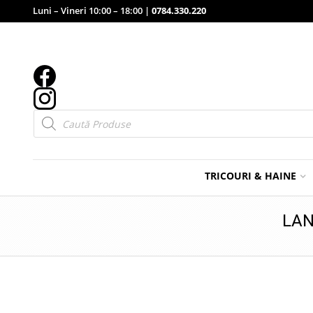
Luni – Vineri 10:00 – 18:00 |
0784.330.220
Products
search
TRICOURI & HAINE
LAN