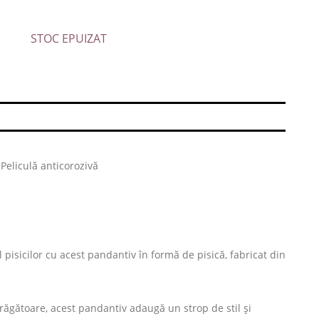
STOC EPUIZAT
 Peliculă anticorozivă
pisicilor cu acest pandantiv în formă de pisică, fabricat din
atrăgătoare, acest pandantiv adaugă un strop de stil și