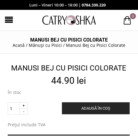
Luni – Vineri 10:00 – 18:00 |
0784.330.220
0
MANUSI BEJ CU PISICI COLORATE
Acasă
/
Mănuși cu Pisici
/
Manusi Bej cu Pisici Colorate
MANUSI BEJ CU PISICI COLORATE
44.90
lei
În stoc
Quantity
ADAUGĂ ÎN COȘ
.
Prețul include TVA