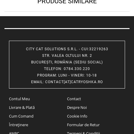
PRODUSE SIMILARE
CITY CAT SOLUTIONS S.R.L. - CUI:32219263
STR. VALEA OLTULUI NR. 2
BUCUREȘTI, ROMÂNIA (SEDIU SOCIAL)
TELEFON
: 0784.330.220
PROGRAM
: LUNI - VINERI: 10-18
EMAIL
:
CONTACT[AT]CATRYOSHKA.RO
Contul Meu
Contact
Livrare & Plată
Despre Noi
Cum Comand
Cookie Info
Întreținere
Formular de Retur
ANPC
Termeni & Condiții