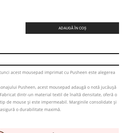
ADAUGĂ ÎN COȘ
, atunci acest mousepad imprimat cu Pusheen este alegerea
sonajului Pusheen, acest mousepad adaugă o notă jucăușă
 Fabricat dintr-un material textil de înaltă densitate, oferă o
 tip de mouse și este impermeabil. Marginile consolidate și
asigură o durabilitate maximă.