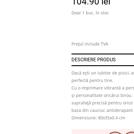
104.90
lei
Doar 1 buc. în stoc
.
Prețul include TVA
DESCRIERE PRODUS
Dacă ești un iubitor de pisici
perfectă pentru tine.
Cu o imprimare vibrantă a per
și personalitate oricărui birou.
suprafață precisă pentru orice
baza din cauciuc antiderapant 
Dimensiune: 80x35x0.4 cm