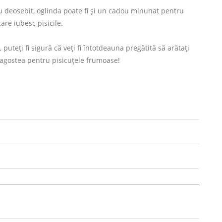
ău deosebit, oglinda poate fi și un cadou minunat pentru
are iubesc pisicile.
uteți fi sigură că veți fi întotdeauna pregătită să arătați
dragostea pentru pisicuțele frumoase!