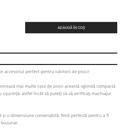
ADAUGĂ ÎN COȘ
 accesoriul perfect pentru iubitorii de pisici!
strează mai multe rase de pisici această oglindă compactă
 ușurință, astfel încât să puteți să vă verificați machiajul
ă și o dimensiune convenabilă, fiind perfectă pentru a fi
 buzunar.