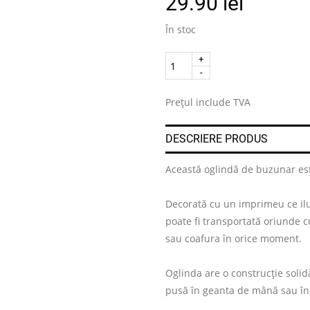
29.90
lei
În stoc
Quantity
.
Prețul include TVA
DESCRIERE PRODUS
Această oglindă de buzunar este
Decorată cu un imprimeu ce ilu
poate fi transportată oriunde cu
sau coafura în orice moment.
Oglinda are o construcție solid
pusă în geanta de mână sau în