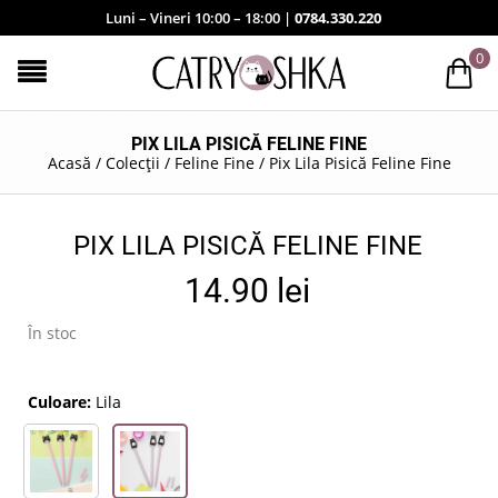
Luni – Vineri 10:00 – 18:00 |
0784.330.220
0
PIX LILA PISICĂ FELINE FINE
Acasă
/
Colecții
/
Feline Fine
/
Pix Lila Pisică Feline Fine
PIX LILA PISICĂ FELINE FINE
14.90
lei
În stoc
Culoare:
Lila