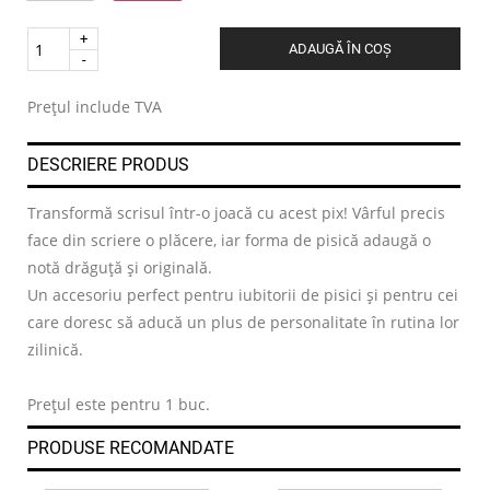
Quantity
ADAUGĂ ÎN COȘ
.
Prețul include TVA
DESCRIERE PRODUS
Transformă scrisul într-o joacă cu acest pix! Vârful precis
face din scriere o plăcere, iar forma de pisică adaugă o
notă drăguță și originală.
Un accesoriu perfect pentru iubitorii de pisici și pentru cei
care doresc să aducă un plus de personalitate în rutina lor
zilinică.
Prețul este pentru 1 buc.
PRODUSE RECOMANDATE