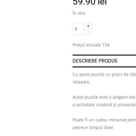
59.90
lei
În stoc
Quantity
.
Prețul include TVA
DESCRIERE PRODUS
Cu acest puzzle cu pisici de 500
relaxare.
Acest puzzle este o alegere exce
o activitate creativă și provoca
Poate fi un cadou minunat pentr
petrece timpul liber.