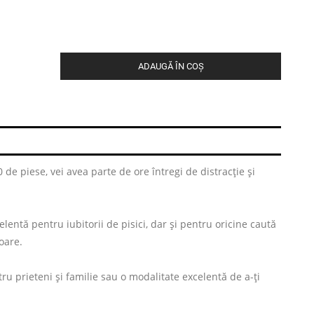
ADAUGĂ ÎN COȘ
 de piese, vei avea parte de ore întregi de distracție și
lentă pentru iubitorii de pisici, dar și pentru oricine caută
toare.
u prieteni și familie sau o modalitate excelentă de a-ți