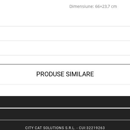
Dimensiune: 66×23,7 cm
PRODUSE SIMILARE
CITY CAT SOLUTIONS S.R.L. - CUI:32219263