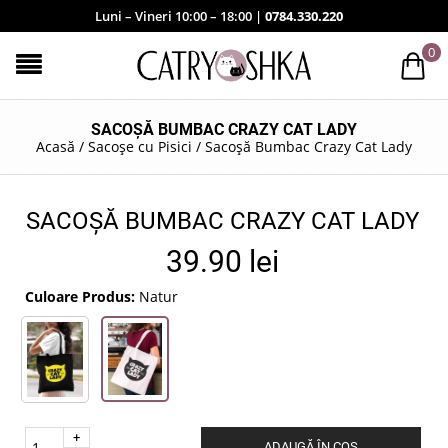
Luni – Vineri 10:00 – 18:00 |
0784.330.220
0
SACOȘĂ BUMBAC CRAZY CAT LADY
Acasă
/
Sacoșe cu Pisici
/
Sacoșă Bumbac Crazy Cat Lady
SACOȘĂ BUMBAC CRAZY CAT LADY
39.90
lei
Culoare Produs:
Natur
Quantity
ADAUGĂ ÎN COȘ