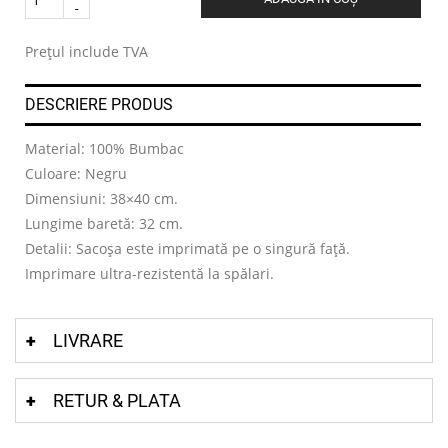
.
Prețul include TVA
DESCRIERE PRODUS
Material: 100% Bumbac
Culoare: Negru
Dimensiuni: 38×40 cm.
Lungime baretă: 32 cm.
Detalii: Sacoșa este imprimată pe o singură față.
Imprimare ultra-rezistentă la spălari.
LIVRARE
RETUR & PLATA