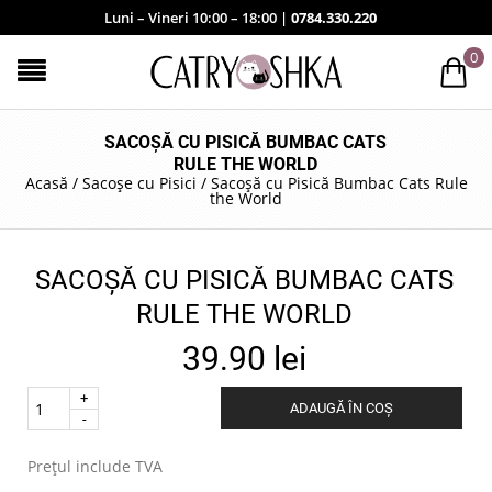
Luni – Vineri 10:00 – 18:00 |
0784.330.220
0
SACOȘĂ CU PISICĂ BUMBAC CATS
RULE THE WORLD
Acasă
/
Sacoșe cu Pisici
/
Sacoșă cu Pisică Bumbac Cats Rule
the World
SACOȘĂ CU PISICĂ BUMBAC CATS
RULE THE WORLD
39.90
lei
Quantity
ADAUGĂ ÎN COȘ
.
Prețul include TVA