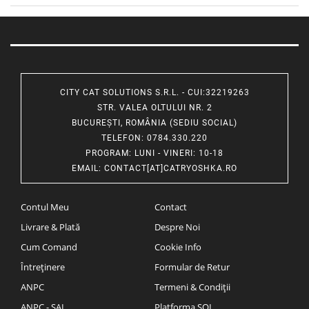
CITY CAT SOLUTIONS S.R.L. - CUI:32219263
STR. VALEA OLTULUI NR. 2
BUCUREȘTI, ROMÂNIA (SEDIU SOCIAL)
TELEFON
: 0784.330.220
PROGRAM
: LUNI - VINERI: 10-18
EMAIL
:
CONTACT[AT]CATRYOSHKA.RO
Contul Meu
Contact
Livrare & Plată
Despre Noi
Cum Comand
Cookie Info
Întreținere
Formular de Retur
ANPC
Termeni & Condiții
ANPC - SAL
Platforma SOL