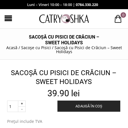
Luni – Vineri 10:00 – 18:00 |
0784.330.220
0
SACOȘĂ CU PISICI DE CRĂCIUN –
SWEET HOLIDAYS
Acasă
/
Sacoșe cu Pisici
/
Sacoșă cu Pisici de Crăciun – Sweet
Holidays
SACOȘĂ CU PISICI DE CRĂCIUN –
SWEET HOLIDAYS
39.90
lei
Quantity
ADAUGĂ ÎN COȘ
.
Prețul include TVA