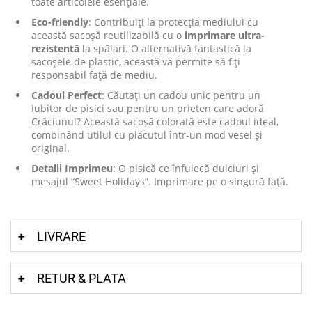
toate articolele esențiale.
Eco-friendly
: Contribuiți la protecția mediului cu
această sacoșă reutilizabilă cu o
imprimare ultra-
rezistentă
la spălari. O alternativă fantastică la
sacoșele de plastic, această vă permite să fiți
responsabil față de mediu.
Cadoul Perfect
: Căutați un cadou unic pentru un
iubitor de pisici sau pentru un prieten care adoră
Crăciunul? Această sacoșă colorată este cadoul ideal,
combinând utilul cu plăcutul într-un mod vesel și
original.
Detalii Imprimeu
: O pisică ce înfulecă dulciuri și
mesajul “Sweet Holidays”. Imprimare pe o singură față.
LIVRARE
RETUR & PLATA