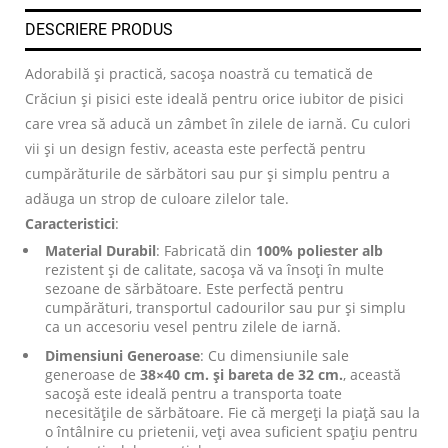
DESCRIERE PRODUS
Adorabilă și practică, sacoșa noastră cu tematică de
Crăciun și pisici este ideală pentru orice iubitor de pisici
care vrea să aducă un zâmbet în zilele de iarnă. Cu culori
vii și un design festiv, aceasta este perfectă pentru
cumpărăturile de sărbători sau pur și simplu pentru a
adăuga un strop de culoare zilelor tale.
Caracteristici
:
Material Durabil
: Fabricată din
100% poliester alb
rezistent și de calitate, sacoșa vă va însoți în multe
sezoane de sărbătoare. Este perfectă pentru
cumpărături, transportul cadourilor sau pur și simplu
ca un accesoriu vesel pentru zilele de iarnă.
Dimensiuni Generoase
: Cu dimensiunile sale
generoase de
38×40 cm. și bareta de 32 cm.
, această
sacoșă este ideală pentru a transporta toate
necesitățile de sărbătoare. Fie că mergeți la piață sau la
o întâlnire cu prietenii, veți avea suficient spațiu pentru