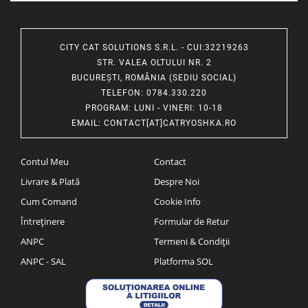
CITY CAT SOLUTIONS S.R.L. - CUI:32219263
STR. VALEA OLTULUI NR. 2
BUCUREȘTI, ROMÂNIA (SEDIU SOCIAL)
TELEFON
: 0784.330.220
PROGRAM
: LUNI - VINERI: 10-18
EMAIL
:
CONTACT[AT]CATRYOSHKA.RO
Contul Meu
Contact
Livrare & Plată
Despre Noi
Cum Comand
Cookie Info
Întreținere
Formular de Retur
ANPC
Termeni & Condiții
ANPC - SAL
Platforma SOL