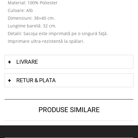
Material: 100% Poliester
Culoare: Alb
Dimensiuni: 38×40 cm.
Lungime baretă: 32 cm.
Detalii: Sacoșa este imprimată pe o singură față.
Imprimare ultra-rezistentă la spălari.
LIVRARE
RETUR & PLATA
PRODUSE SIMILARE