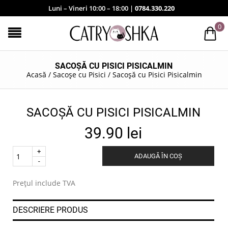
Luni – Vineri 10:00 – 18:00 |
0784.330.220
0
SACOȘĂ CU PISICI PISICALMIN
Acasă
/
Sacoșe cu Pisici
/
Sacoșă cu Pisici Pisicalmin
SACOȘĂ CU PISICI PISICALMIN
39.90
lei
Quantity
ADAUGĂ ÎN COȘ
.
Prețul include TVA
DESCRIERE PRODUS