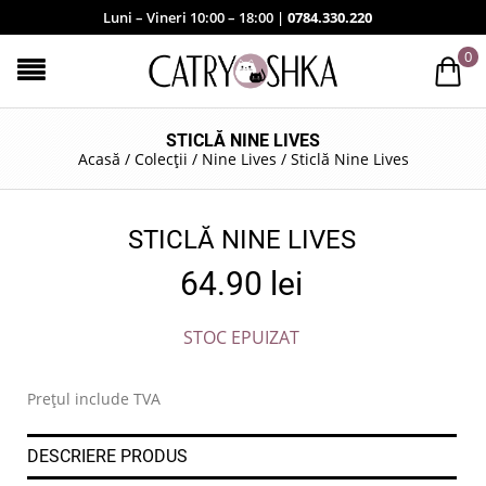
Luni – Vineri 10:00 – 18:00 |
0784.330.220
0
STICLĂ NINE LIVES
Acasă
/
Colecții
/
Nine Lives
/
Sticlă Nine Lives
STICLĂ NINE LIVES
64.90
lei
STOC EPUIZAT
Prețul include TVA
DESCRIERE PRODUS