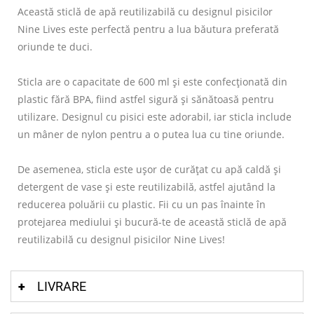
Această sticlă de apă reutilizabilă cu designul pisicilor
Nine Lives este perfectă pentru a lua băutura preferată
oriunde te duci.
Sticla are o capacitate de 600 ml și este confecționată din
plastic fără BPA, fiind astfel sigură și sănătoasă pentru
utilizare. Designul cu pisici este adorabil, iar sticla include
un mâner de nylon pentru a o putea lua cu tine oriunde.
De asemenea, sticla este ușor de curățat cu apă caldă și
detergent de vase și este reutilizabilă, astfel ajutând la
reducerea poluării cu plastic. Fii cu un pas înainte în
protejarea mediului și bucură-te de această sticlă de apă
reutilizabilă cu designul pisicilor Nine Lives!
LIVRARE