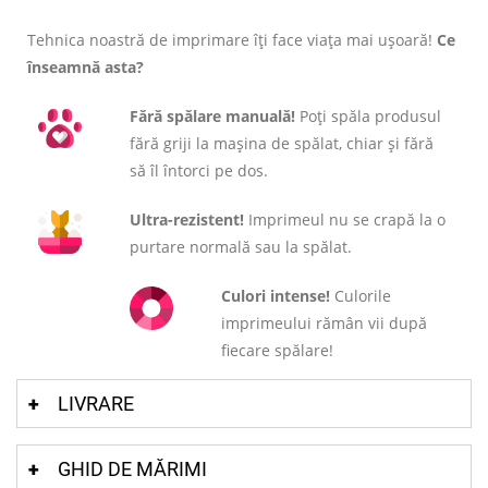
Tehnica noastră de imprimare îți face viața mai ușoară!
Ce
înseamnă asta?
Fără spălare manuală!
Poți spăla produsul
fără griji la mașina de spălat, chiar și fără
să îl întorci pe dos.
Ultra-rezistent!
Imprimeul nu se crapă la o
purtare normală sau la spălat.
Culori intense!
Culorile
imprimeului rămân vii după
fiecare spălare!
LIVRARE
GHID DE MĂRIMI