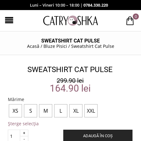
Luni – Vineri 10:00 – 18:00 |
0784.330.220
0
SWEATSHIRT CAT PULSE
Acasă
/
Bluze Pisici
/
Sweatshirt Cat Pulse
SWEATSHIRT CAT PULSE
299.90
lei
164.90
lei
Mărime
XS
S
M
L
XL
XXL
Șterge selecția
Quantity
ADAUGĂ ÎN COȘ