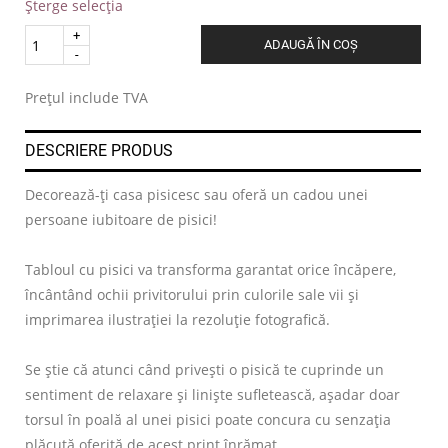
Șterge selecția
Quantity
ADAUGĂ ÎN COȘ
.
Prețul include TVA
DESCRIERE PRODUS
Decorează-ți casa pisicesc sau oferă un cadou unei
persoane iubitoare de pisici!
Tabloul cu pisici va transforma garantat orice încăpere,
încântând ochii privitorului prin culorile sale vii și
imprimarea ilustrației la rezoluție fotografică.
Se știe că atunci când privești o pisică te cuprinde un
sentiment de relaxare și liniște sufletească, așadar doar
torsul în poală al unei pisici poate concura cu senzația
plăcută oferită de acest print înrămat.