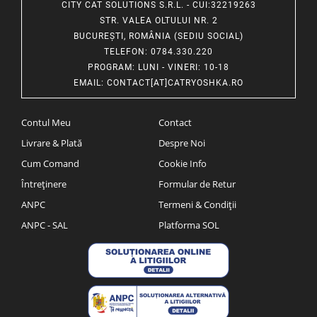
CITY CAT SOLUTIONS S.R.L. - CUI:32219263
STR. VALEA OLTULUI NR. 2
BUCUREȘTI, ROMÂNIA (SEDIU SOCIAL)
TELEFON
: 0784.330.220
PROGRAM
: LUNI - VINERI: 10-18
EMAIL
:
CONTACT[AT]CATRYOSHKA.RO
Contul Meu
Contact
Livrare & Plată
Despre Noi
Cum Comand
Cookie Info
Întreținere
Formular de Retur
ANPC
Termeni & Condiții
ANPC - SAL
Platforma SOL