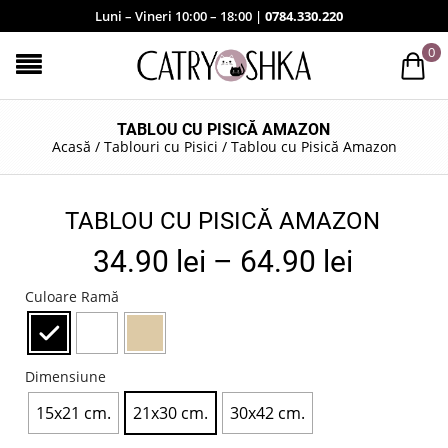
Luni – Vineri 10:00 – 18:00 |
0784.330.220
0
TABLOU CU PISICĂ AMAZON
Acasă
/
Tablouri cu Pisici
/
Tablou cu Pisică Amazon
TABLOU CU PISICĂ AMAZON
34.90
lei
–
64.90
lei
Culoare Ramă
Dimensiune
15x21 cm.
21x30 cm.
30x42 cm.