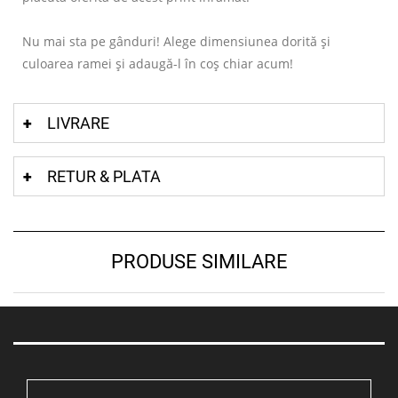
Nu mai sta pe gânduri! Alege dimensiunea dorită și
culoarea ramei și adaugă-l în coș chiar acum!
LIVRARE
RETUR & PLATA
PRODUSE SIMILARE