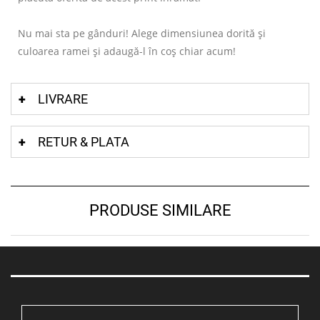
Nu mai sta pe gânduri! Alege dimensiunea dorită și
culoarea ramei și adaugă-l în coș chiar acum!
LIVRARE
RETUR & PLATA
PRODUSE SIMILARE