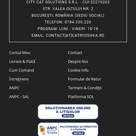
CITY CAT SOLUTIONS S.R.L. - CUI:32219263
STR. VALEA OLTULUI NR. 2
BUCUREȘTI, ROMÂNIA (SEDIU SOCIAL)
TELEFON
: 0784.330.220
PROGRAM
: LUNI - VINERI: 10-18
EMAIL
:
CONTACT[AT]CATRYOSHKA.RO
Contul Meu
Contact
Livrare & Plată
Despre Noi
Cum Comand
Cookie Info
Întreținere
Formular de Retur
ANPC
Termeni & Condiții
ANPC - SAL
Platforma SOL