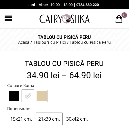
Luni – Vineri 10:00 – 18:00 |
0784.330.220
0
TABLOU CU PISICĂ PERU
Acasă
/
Tablouri cu Pisici
/
Tablou cu Pisică Peru
TABLOU CU PISICĂ PERU
34.90
lei
–
64.90
lei
Culoare Ramă
Dimensiune
15x21 cm.
21x30 cm.
30x42 cm.