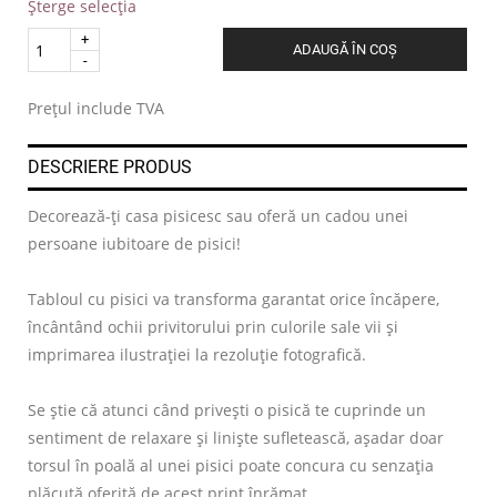
Șterge selecția
Quantity
ADAUGĂ ÎN COȘ
.
Prețul include TVA
DESCRIERE PRODUS
Decorează-ți casa pisicesc sau oferă un cadou unei
persoane iubitoare de pisici!
Tabloul cu pisici va transforma garantat orice încăpere,
încântând ochii privitorului prin culorile sale vii și
imprimarea ilustrației la rezoluție fotografică.
Se știe că atunci când privești o pisică te cuprinde un
sentiment de relaxare și liniște sufletească, așadar doar
torsul în poală al unei pisici poate concura cu senzația
plăcută oferită de acest print înrămat.