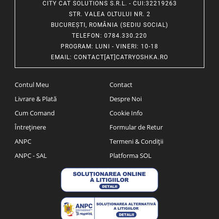
CITY CAT SOLUTIONS S.R.L. - CUI:32219263
STR. VALEA OLTULUI NR. 2
BUCUREȘTI, ROMÂNIA (SEDIU SOCIAL)
TELEFON
: 0784.330.220
PROGRAM
: LUNI - VINERI: 10-18
EMAIL
:
CONTACT[AT]CATRYOSHKA.RO
Contul Meu
Contact
Livrare & Plată
Despre Noi
Cum Comand
Cookie Info
Întreținere
Formular de Retur
ANPC
Termeni & Condiții
ANPC - SAL
Platforma SOL