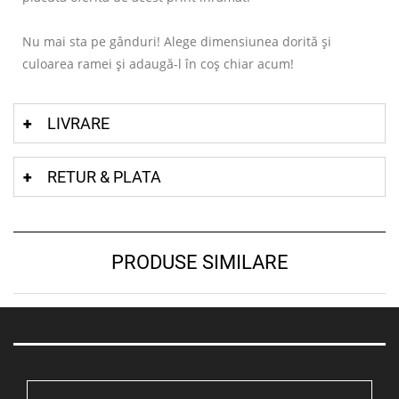
Nu mai sta pe gânduri! Alege dimensiunea dorită și
culoarea ramei și adaugă-l în coș chiar acum!
LIVRARE
RETUR & PLATA
PRODUSE SIMILARE