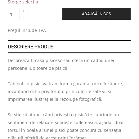
Șterge selecția
Quantity
ADAUGĂ ÎN COȘ
.
Prețul include TVA
DESCRIERE PRODUS
Decorează-ți casa pisicesc sau oferă un cadou unei
persoane iubitoare de pisici!
Tabloul cu pisici va transforma garantat orice încăpere,
încântând ochii privitorului prin culorile sale vii și
imprimarea ilustrației la rezoluție fotografică.
Se știe că atunci când privești o pisică te cuprinde un
sentiment de relaxare și liniște sufletească, așadar doar
torsul în poală al unei pisici poate concura cu senzația
plăcută oferită de acest print înrămat.