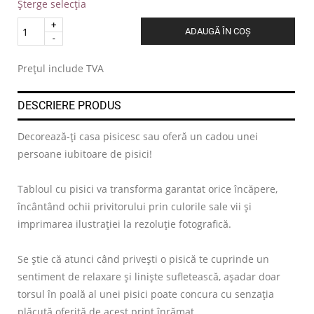
Șterge selecția
Quantity
ADAUGĂ ÎN COȘ
.
Prețul include TVA
DESCRIERE PRODUS
Decorează-ți casa pisicesc sau oferă un cadou unei
persoane iubitoare de pisici!
Tabloul cu pisici va transforma garantat orice încăpere,
încântând ochii privitorului prin culorile sale vii și
imprimarea ilustrației la rezoluție fotografică.
Se știe că atunci când privești o pisică te cuprinde un
sentiment de relaxare și liniște sufletească, așadar doar
torsul în poală al unei pisici poate concura cu senzația
plăcută oferită de acest print înrămat.