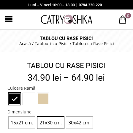
Luni – Vineri 10:00 – 18:00 |
0784.330.220
0
TABLOU CU RASE PISICI
Acasă
/
Tablouri cu Pisici
/
Tablou cu Rase Pisici
TABLOU CU RASE PISICI
34.90
lei
–
64.90
lei
Culoare Ramă
Dimensiune
15x21 cm.
21x30 cm.
30x42 cm.