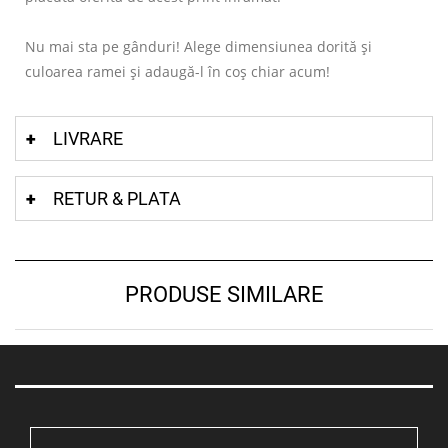
Nu mai sta pe gânduri! Alege dimensiunea dorită și
culoarea ramei și adaugă-l în coș chiar acum!
LIVRARE
RETUR & PLATA
PRODUSE SIMILARE