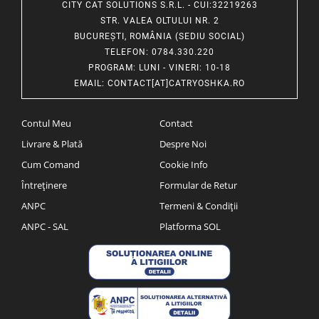
CITY CAT SOLUTIONS S.R.L. - CUI:32219263
STR. VALEA OLTULUI NR. 2
BUCUREȘTI, ROMÂNIA (SEDIU SOCIAL)
TELEFON
: 0784.330.220
PROGRAM
: LUNI - VINERI: 10-18
EMAIL
:
CONTACT[AT]CATRYOSHKA.RO
Contul Meu
Contact
Livrare & Plată
Despre Noi
Cum Comand
Cookie Info
Întreținere
Formular de Retur
ANPC
Termeni & Condiții
ANPC - SAL
Platforma SOL