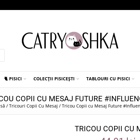
🐈 PISICI
COLECȚII PISICEȘTI
TABLOURI CU PISICI
COU COPII CU MESAJ FUTURE #INFLUE
asă
/
Tricouri Copii Cu Mesaj
/
Tricou Copii cu Mesaj Future #Influe
TRICOU COPII CU