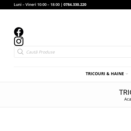
Luni – Vineri 10:00 – 18:00 |
0784.330.220
Products
search
TRICOURI & HAINE
TRI
Ac