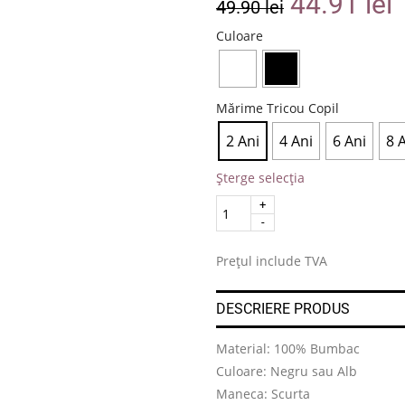
44.91
lei
49.90
lei
Culoare
Mărime Tricou Copil
2 Ani
4 Ani
6 Ani
8 
Șterge selecția
Quantity
.
Prețul include TVA
DESCRIERE PRODUS
Material: 100% Bumbac
Culoare: Negru sau Alb
Maneca: Scurta