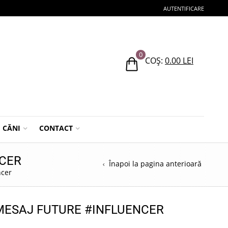
AUTENTIFICARE
0
COȘ:
0.00
LEI
CĂNI
CONTACT
NCER
Înapoi la pagina anterioară
ncer
 MESAJ FUTURE #INFLUENCER