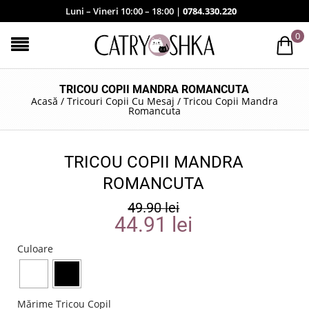
Luni – Vineri 10:00 – 18:00 |
0784.330.220
0
TRICOU COPII MANDRA ROMANCUTA
Acasă
/
Tricouri Copii Cu Mesaj
/
Tricou Copii Mandra
Romancuta
TRICOU COPII MANDRA
ROMANCUTA
49.90
lei
44.91
lei
Culoare
Mărime Tricou Copil