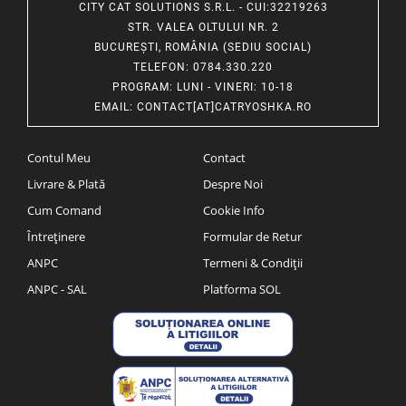
CITY CAT SOLUTIONS S.R.L. - CUI:32219263
STR. VALEA OLTULUI NR. 2
BUCUREȘTI, ROMÂNIA (SEDIU SOCIAL)
TELEFON
: 0784.330.220
PROGRAM
: LUNI - VINERI: 10-18
EMAIL
:
CONTACT[AT]CATRYOSHKA.RO
Contul Meu
Contact
Livrare & Plată
Despre Noi
Cum Comand
Cookie Info
Întreținere
Formular de Retur
ANPC
Termeni & Condiții
ANPC - SAL
Platforma SOL