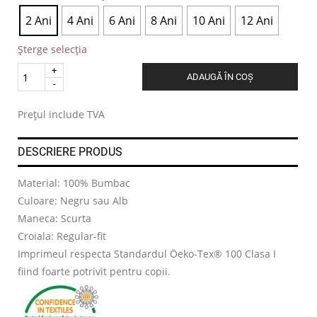
2 Ani
4 Ani
6 Ani
8 Ani
10 Ani
12 Ani
Șterge selecția
Quantity
ADAUGĂ ÎN COȘ
.
Prețul include TVA
DESCRIERE PRODUS
Material: 100% Bumbac
Culoare: Negru sau Alb
Maneca: Scurta
Croiala: Regular-fit
Imprimeul respecta Standardul Öeko-Tex® 100 Clasa I
fiind foarte potrivit pentru copii.