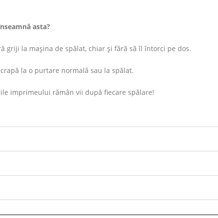
înseamnă asta?
 griji la mașina de spălat, chiar și fără să îl întorci pe dos.
rapă la o purtare normală sau la spălat.
ile imprimeului rămân vii după fiecare spălare!