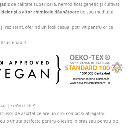
anic
de calitate superioară, nemodificat genetic și cultivat
cidelor și a altor chimicale dăunătoare
ție sau mediului
și rezistent, oferind un look casual potrivit pentru orice
i #sustenabil!
aj “Je m’en fiche”.
t usor de asortat ce are un croi comod si atragator.
ou o tinuta perfecta pentru o iesire in oras sau pentru o zi