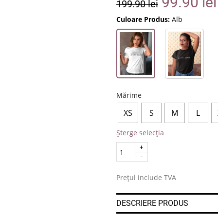
99.90
lei
199.90
lei
Culoare Produs:
Alb
Mărime
XS
S
M
L
Șterge selecția
Quantity
.
Prețul include TVA
DESCRIERE PRODUS