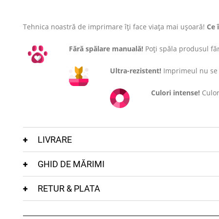
Tehnica noastră de imprimare îți face viața mai ușoară!
Ce 
Fără spălare manuală!
Poți spăla produsul fără
Ultra-rezistent!
Imprimeul nu se c
Culori intense!
Culor
LIVRARE
GHID DE MĂRIMI
RETUR & PLATA