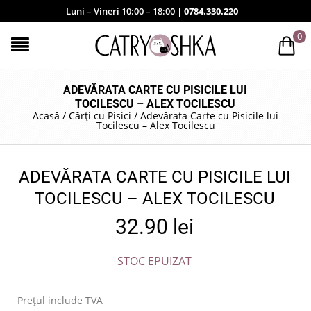
Luni – Vineri 10:00 – 18:00 |
0784.330.220
0
ADEVĂRATA CARTE CU PISICILE LUI
TOCILESCU – ALEX TOCILESCU
Acasă
/
Cărți cu Pisici
/
Adevărata Carte cu Pisicile lui
Tocilescu – Alex Tocilescu
ADEVĂRATA CARTE CU PISICILE LUI
TOCILESCU – ALEX TOCILESCU
32.90
lei
STOC EPUIZAT
Prețul include TVA