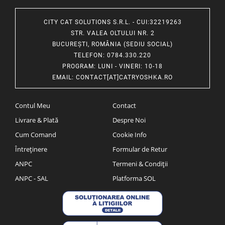
CITY CAT SOLUTIONS S.R.L. - CUI:32219263
STR. VALEA OLTULUI NR. 2
BUCUREȘTI, ROMÂNIA (SEDIU SOCIAL)
TELEFON
: 0784.330.220
PROGRAM
: LUNI - VINERI: 10-18
EMAIL
:
CONTACT[AT]CATRYOSHKA.RO
Contul Meu
Contact
Livrare & Plată
Despre Noi
Cum Comand
Cookie Info
Întreținere
Formular de Retur
ANPC
Termeni & Condiții
ANPC - SAL
Platforma SOL