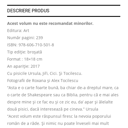
DESCRIERE PRODUS
Acest volum nu este recomandat minorilor.
Editura: Art
Număr pagini: 239
ISBN: 978-606-710-501-8
Tip ediție: broșată
Format : 18×18 cm
An apariție: 2017
Cu pisicile Ursula, Jiři, Cici. Și Tocilescu.
Fotografii de Roxana și Alex Tocilescu
“Asta e o carte foarte bună, ba chiar de-a dreptul mare, ca
o carte de Shakespeare sau ca Biblia, pentru că e mai ales
despre mine și ce fac eu și ce zic eu, da’ apar și ălelalte
două pisici, dacă interesează pe cineva.” Ursula
“Acest volum este răspunsul firesc la nevoia poporului
român de a râde. Și nimic nu poate înveseli mai mult