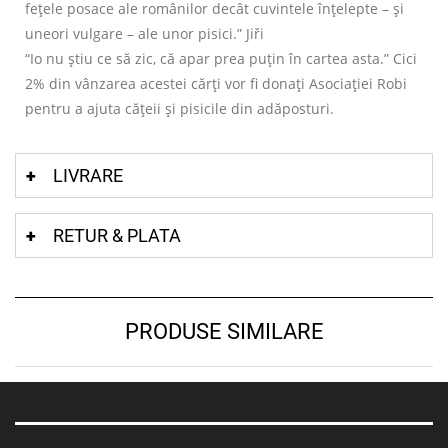
fețele posace ale românilor decât cuvintele înțelepte – și
uneori vulgare – ale unor pisici.” Jiři
“Io nu știu ce să zic, că apar prea puțin în cartea asta.” Cici
2% din vânzarea acestei cărți vor fi donați Asociației Robi
pentru a ajuta cățeii și pisicile din adăposturi.
LIVRARE
RETUR & PLATA
PRODUSE SIMILARE