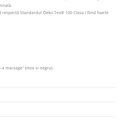
hinală.
l respectă Standardul Öeko-Tex® 100 Clasa I fiind foarte
a massage” (mov si negru).