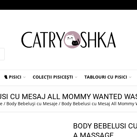
🐈 PISICI
COLECȚII PISICEȘTI
TABLOURI CU PISICI
USI CU MESAJ ALL MOMMY WANTED WA
le
/
Body Bebeluși cu Mesaje
/
Body Bebelusi cu Mesaj All Mommy
BODY BEBELUSI 
A MASSAGE