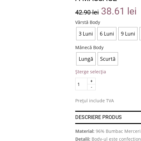
38.61
lei
42.90
lei
Vârstă Body
3 Luni
6 Luni
9 Luni
Mânecă Body
Lungă
Scurtă
Șterge selecția
Quantity
.
Prețul include TVA
DESCRIERE PRODUS
Material:
96% Bumbac Merceriz
Detalii:
Body-ul este confecționa