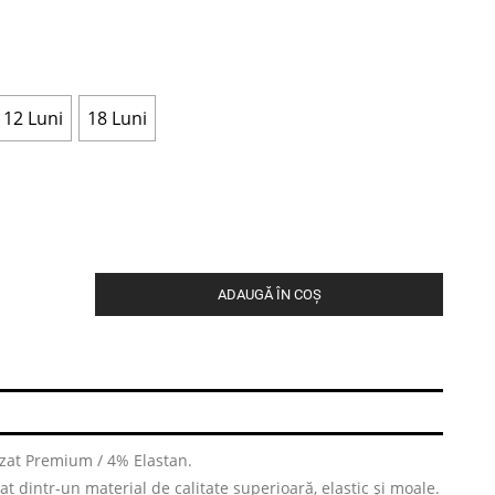
12 Luni
18 Luni
ADAUGĂ ÎN COȘ
at Premium / 4% Elastan.
t dintr-un material de calitate superioară, elastic și moale.