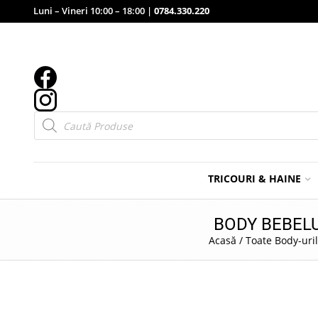
Luni – Vineri 10:00 – 18:00 |
0784.330.220
Products
search
TRICOURI & HAINE
BODY BEBEL
Acasă
/
Toate Body-uri