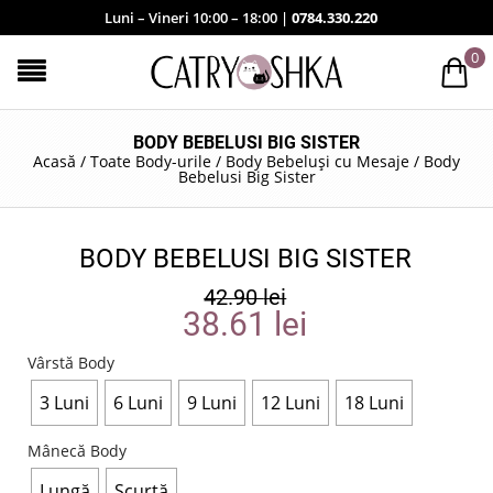
Luni – Vineri 10:00 – 18:00 |
0784.330.220
0
BODY BEBELUSI BIG SISTER
Acasă
/
Toate Body-urile
/
Body Bebeluși cu Mesaje
/
Body
Bebelusi Big Sister
BODY BEBELUSI BIG SISTER
42.90
lei
38.61
lei
Vârstă Body
3 Luni
6 Luni
9 Luni
12 Luni
18 Luni
Mânecă Body
Lungă
Scurtă