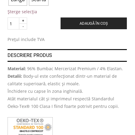
Șterge selecția
Quantity
ADAUGĂ ÎN COȘ
.
Prețul include TVA
DESCRIERE PRODUS
Material:
96% Bumbac Mercerizat Premium / 4% Elastan.
Detalii:
Body-ul este confecționat dintr-un material de
calitate superioară, elastic și moale.
Închidere cu capse în zona inghinală.
Atât materialul cât și imprimeul respectă Standardul
Öeko-Tex® 100 Clasa I fiind foarte potrivit pentru copii.