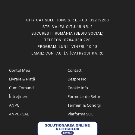
CITY CAT SOLUTIONS S.R.L. - CUI:32219263
STR. VALEA OLTULUI NR. 2
BUCUREȘTI, ROMÂNIA (SEDIU SOCIAL)
TELEFON
: 0784.330.220
PROGRAM
: LUNI - VINERI: 10-18
EMAIL
:
CONTACT[AT]CATRYOSHKA.RO
Contul Meu
Contact
Livrare & Plată
Despre Noi
Cum Comand
Cookie Info
Întreținere
Formular de Retur
ANPC
Termeni & Condiții
ANPC - SAL
Platforma SOL