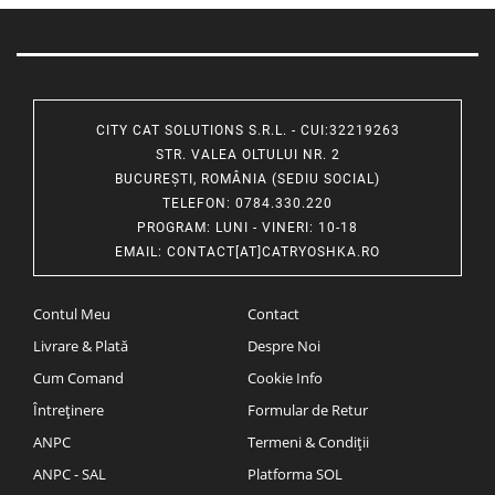
CITY CAT SOLUTIONS S.R.L. - CUI:32219263
STR. VALEA OLTULUI NR. 2
BUCUREȘTI, ROMÂNIA (SEDIU SOCIAL)
TELEFON
: 0784.330.220
PROGRAM
: LUNI - VINERI: 10-18
EMAIL
:
CONTACT[AT]CATRYOSHKA.RO
Contul Meu
Contact
Livrare & Plată
Despre Noi
Cum Comand
Cookie Info
Întreținere
Formular de Retur
ANPC
Termeni & Condiții
ANPC - SAL
Platforma SOL