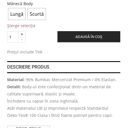
Mânecă Body
Lungă
Scurtă
Șterge selecția
Quantity
ADAUGĂ ÎN COȘ
.
Prețul include TVA
DESCRIERE PRODUS
Material:
96% Bumbac Mercerizat Premium / 4% Elastan.
Detalii:
Body-ul este confecționat dintr-un material de
calitate superioară, elastic și moale.
Închidere cu capse în zona inghinală.
Atât materialul cât și imprimeul respectă Standardul
Öeko-Tex® 100 Clasa I fiind foarte potrivit pentru copii.