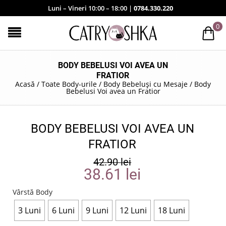
Luni – Vineri 10:00 – 18:00 |
0784.330.220
0
BODY BEBELUSI VOI AVEA UN
FRATIOR
Acasă
/
Toate Body-urile
/
Body Bebeluși cu Mesaje
/
Body
Bebelusi Voi avea un Fratior
BODY BEBELUSI VOI AVEA UN
FRATIOR
42.90
lei
38.61
lei
Vârstă Body
3 Luni
6 Luni
9 Luni
12 Luni
18 Luni