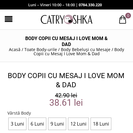
Luni – Vineri 10:00 – 18:00 |
0784.330.220
0
BODY COPII CU MESAJ I LOVE MOM &
DAD
Acasă
/
Toate Body-urile
/
Body Bebeluși cu Mesaje
/
Body
Copii cu Mesaj I Love Mom & Dad
BODY COPII CU MESAJ I LOVE MOM
& DAD
42.90
lei
38.61
lei
Vârstă Body
3 Luni
6 Luni
9 Luni
12 Luni
18 Luni