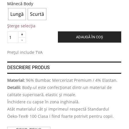
Mânecă Body
Lungă
Scurtă
Șterge selecția
Quantity
ADAUGĂ ÎN COȘ
.
Prețul include TVA
DESCRIERE PRODUS
Material:
96% Bumbac Mercerizat Premium / 4% Elastan.
Detalii:
Body-ul este confecționat dintr-un material de
calitate superioară, elastic și moale.
Închidere cu capse în zona inghinală.
Atât materialul cât și imprimeul respectă Standardul
Öeko-Tex® 100 Clasa I fiind foarte potrivit pentru copii.