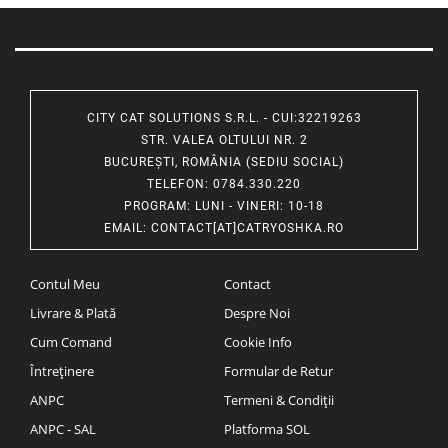
CITY CAT SOLUTIONS S.R.L. - CUI:32219263
STR. VALEA OLTULUI NR. 2
BUCUREȘTI, ROMÂNIA (SEDIU SOCIAL)
TELEFON
: 0784.330.220
PROGRAM
: LUNI - VINERI: 10-18
EMAIL
:
CONTACT[AT]CATRYOSHKA.RO
Contul Meu
Contact
Livrare & Plată
Despre Noi
Cum Comand
Cookie Info
Întreținere
Formular de Retur
ANPC
Termeni & Condiții
ANPC - SAL
Platforma SOL