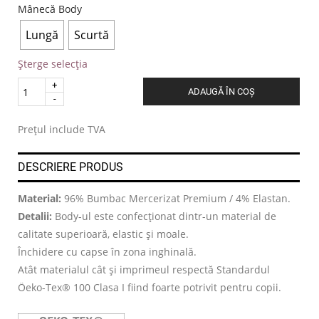
Mânecă Body
Lungă
Scurtă
Șterge selecția
Quantity
ADAUGĂ ÎN COȘ
.
Prețul include TVA
DESCRIERE PRODUS
Material:
96% Bumbac Mercerizat Premium / 4% Elastan.
Detalii:
Body-ul este confecționat dintr-un material de
calitate superioară, elastic și moale.
Închidere cu capse în zona inghinală.
Atât materialul cât și imprimeul respectă Standardul
Öeko-Tex® 100 Clasa I fiind foarte potrivit pentru copii.