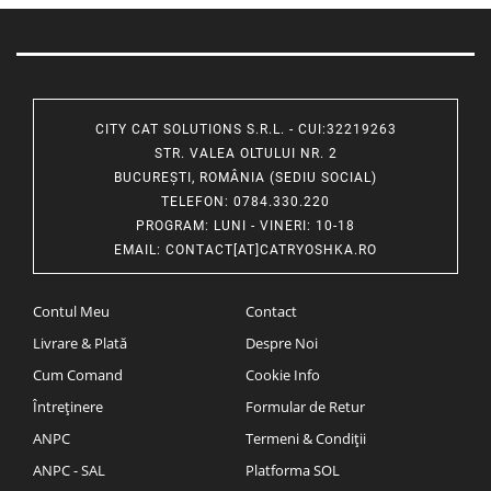
CITY CAT SOLUTIONS S.R.L. - CUI:32219263
STR. VALEA OLTULUI NR. 2
BUCUREȘTI, ROMÂNIA (SEDIU SOCIAL)
TELEFON
: 0784.330.220
PROGRAM
: LUNI - VINERI: 10-18
EMAIL
:
CONTACT[AT]CATRYOSHKA.RO
Contul Meu
Contact
Livrare & Plată
Despre Noi
Cum Comand
Cookie Info
Întreținere
Formular de Retur
ANPC
Termeni & Condiții
ANPC - SAL
Platforma SOL