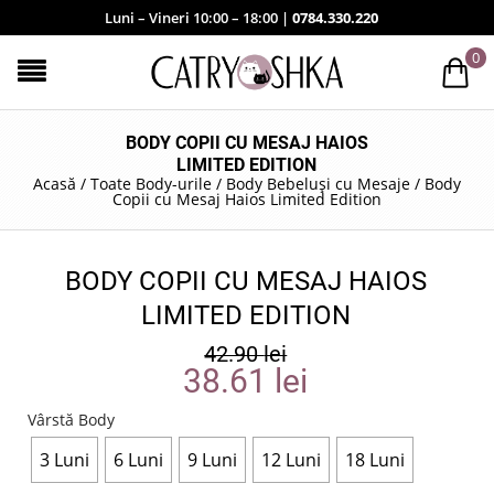
Luni – Vineri 10:00 – 18:00 |
0784.330.220
0
BODY COPII CU MESAJ HAIOS
LIMITED EDITION
Acasă
/
Toate Body-urile
/
Body Bebeluși cu Mesaje
/
Body
Copii cu Mesaj Haios Limited Edition
BODY COPII CU MESAJ HAIOS
LIMITED EDITION
42.90
lei
38.61
lei
Vârstă Body
3 Luni
6 Luni
9 Luni
12 Luni
18 Luni