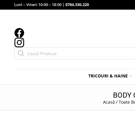
Luni – Vineri 10:00 – 18:00 |
0784.330.220
Products
search
TRICOURI & HAINE
BODY 
Acasă
/
Toate B