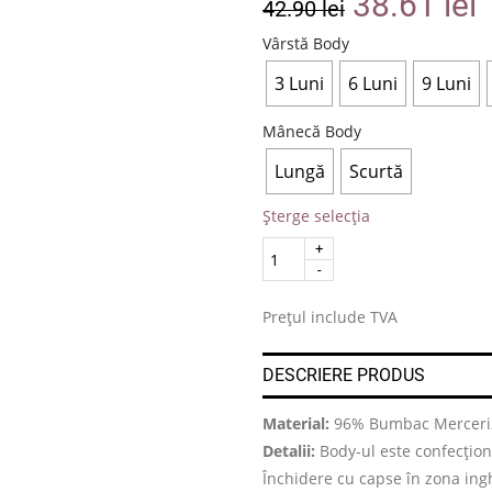
38.61
lei
42.90
lei
Vârstă Body
3 Luni
6 Luni
9 Luni
Mânecă Body
Lungă
Scurtă
Șterge selecția
Quantity
.
Prețul include TVA
DESCRIERE PRODUS
Material:
96% Bumbac Merceriz
Detalii:
Body-ul este confecționa
Închidere cu capse în zona ing