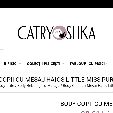
🐈 PISICI
COLECȚII PISICEȘTI
TABLOURI CU PISICI
COPII CU MESAJ HAIOS LITTLE MISS PU
ody-urile
/
Body Bebeluși cu Mesaje
/
Body Copii cu Mesaj Haios Lit
BODY COPII CU ME