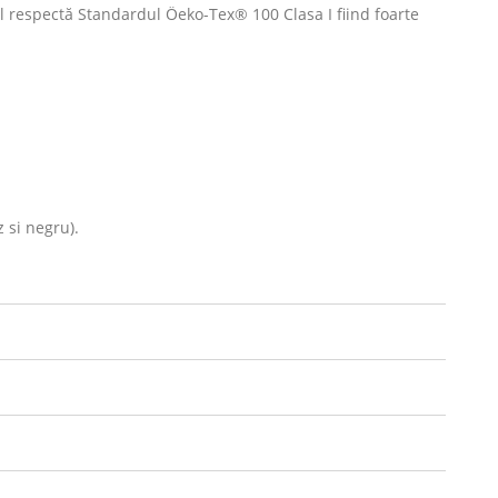
l respectă Standardul Öeko-Tex® 100 Clasa I fiind foarte
z si negru).