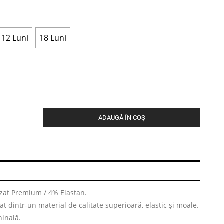
12 Luni
18 Luni
ADAUGĂ ÎN COȘ
at Premium / 4% Elastan.
t dintr-un material de calitate superioară, elastic și moale.
hinală.