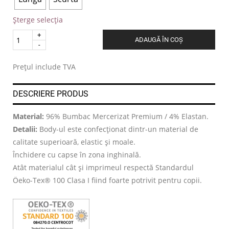
Șterge selecția
Quantity
ADAUGĂ ÎN COȘ
.
Prețul include TVA
DESCRIERE PRODUS
Material:
96% Bumbac Mercerizat Premium / 4% Elastan.
Detalii:
Body-ul este confecționat dintr-un material de
calitate superioară, elastic și moale.
Închidere cu capse în zona inghinală.
Atât materialul cât și imprimeul respectă Standardul
Öeko-Tex® 100 Clasa I fiind foarte potrivit pentru copii.