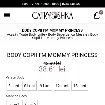
Luni – Vineri 10:00 – 18:00 |
0784.330.220
0
BODY COPII I’M MOMMY PRINCESS
Acasă
/
Toate Body-urile
/
Body Bebeluși cu Mesaje
/
Body
Copii I’m Mommy Princess
BODY COPII I’M MOMMY PRINCESS
42.90
lei
38.61
lei
Vârstă Body
3 Luni
6 Luni
9 Luni
12 Luni
18 Luni
Mânecă Body
Lungă
Scurtă