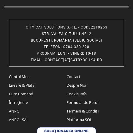
CITY CAT SOLUTIONS S.R.L. - CUI:32219263
STR. VALEA OLTULUI NR. 2
BUCUREȘTI, ROMÂNIA (SEDIU SOCIAL)
TELEFON
: 0784.330.220
PROGRAM
: LUNI - VINERI: 10-18
EMAIL
:
CONTACT[AT]CATRYOSHKA.RO
Contul Meu
Contact
Livrare & Plată
Despre Noi
Cum Comand
Cookie Info
Întreținere
Formular de Retur
ANPC
Termeni & Condiții
ANPC - SAL
Platforma SOL