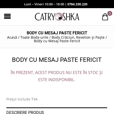
Luni – Vineri 10:00 – 18:00 |
0784.330.220
0
BODY CU MESAJ PASTE FERICIT
Acasă
/
Toate Body-urile
/
Body Crăciun, Revelion și Paște
/
Body cu Mesaj Paste Fericit
BODY CU MESAJ PASTE FERICIT
ÎN PREZENT, ACEST PRODUS NU ESTE ÎN STOC ȘI
ESTE INDISPONIBIL.
.
Prețul include TVA
DESCRIERE PRODUS