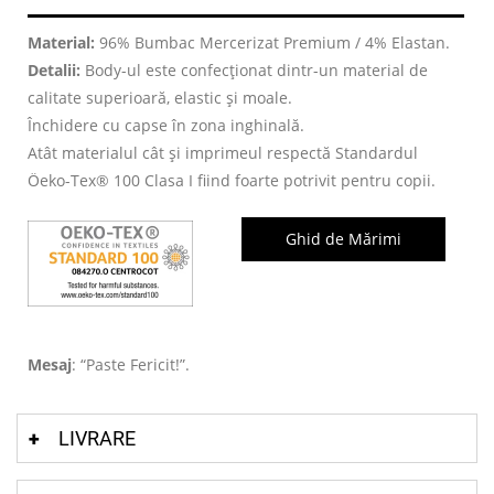
Material:
96% Bumbac Mercerizat Premium / 4% Elastan.
Detalii:
Body-ul este confecționat dintr-un material de
calitate superioară, elastic și moale.
Închidere cu capse în zona inghinală.
Atât materialul cât și imprimeul respectă Standardul
Öeko-Tex® 100 Clasa I fiind foarte potrivit pentru copii.
Ghid de Mărimi
Mesaj
: “Paste Fericit!”.
LIVRARE