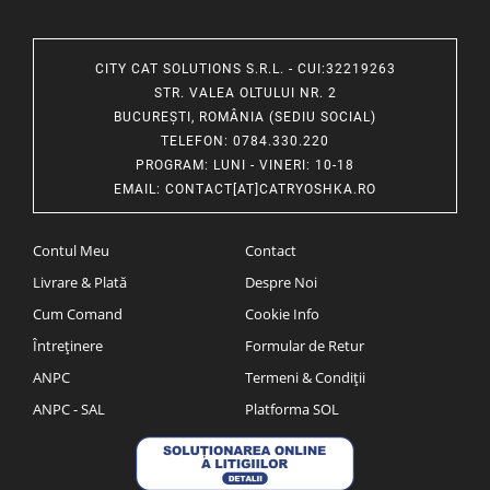
CITY CAT SOLUTIONS S.R.L. - CUI:32219263
STR. VALEA OLTULUI NR. 2
BUCUREȘTI, ROMÂNIA (SEDIU SOCIAL)
TELEFON
: 0784.330.220
PROGRAM
: LUNI - VINERI: 10-18
EMAIL
:
CONTACT[AT]CATRYOSHKA.RO
Contul Meu
Contact
Livrare & Plată
Despre Noi
Cum Comand
Cookie Info
Întreținere
Formular de Retur
ANPC
Termeni & Condiții
ANPC - SAL
Platforma SOL