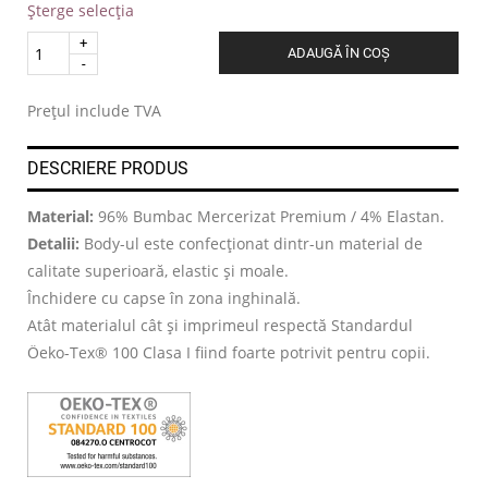
Șterge selecția
Quantity
ADAUGĂ ÎN COȘ
.
Prețul include TVA
DESCRIERE PRODUS
Material:
96% Bumbac Mercerizat Premium / 4% Elastan.
Detalii:
Body-ul este confecționat dintr-un material de
calitate superioară, elastic și moale.
Închidere cu capse în zona inghinală.
Atât materialul cât și imprimeul respectă Standardul
Öeko-Tex® 100 Clasa I fiind foarte potrivit pentru copii.