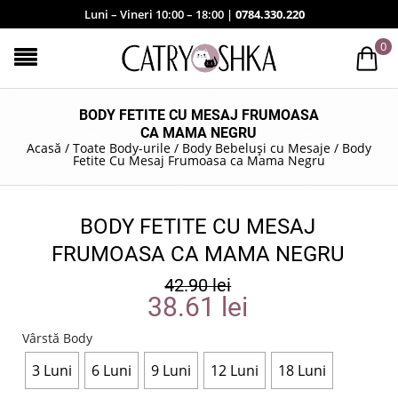
Luni – Vineri 10:00 – 18:00 |
0784.330.220
0
BODY FETITE CU MESAJ FRUMOASA
CA MAMA NEGRU
Acasă
/
Toate Body-urile
/
Body Bebeluși cu Mesaje
/
Body
Fetite Cu Mesaj Frumoasa ca Mama Negru
BODY FETITE CU MESAJ
FRUMOASA CA MAMA NEGRU
42.90
lei
38.61
lei
Vârstă Body
3 Luni
6 Luni
9 Luni
12 Luni
18 Luni