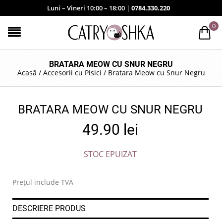
Luni – Vineri 10:00 – 18:00 |
0784.330.220
0
BRATARA MEOW CU SNUR NEGRU
Acasă
/
Accesorii cu Pisici
/
Bratara Meow cu Snur Negru
BRATARA MEOW CU SNUR NEGRU
49.90
lei
STOC EPUIZAT
Prețul include TVA
DESCRIERE PRODUS