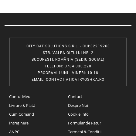
CITY CAT SOLUTIONS S.R.L. - CUI:32219263
STR. VALEA OLTULUI NR. 2
BUCUREȘTI, ROMÂNIA (SEDIU SOCIAL)
TELEFON
: 0784.330.220
PROGRAM
: LUNI - VINERI: 10-18
EMAIL
:
CONTACT[AT]CATRYOSHKA.RO
Contul Meu
Contact
Livrare & Plată
Despre Noi
Cum Comand
Cookie Info
Întreținere
Formular de Retur
ANPC
Termeni & Condiții