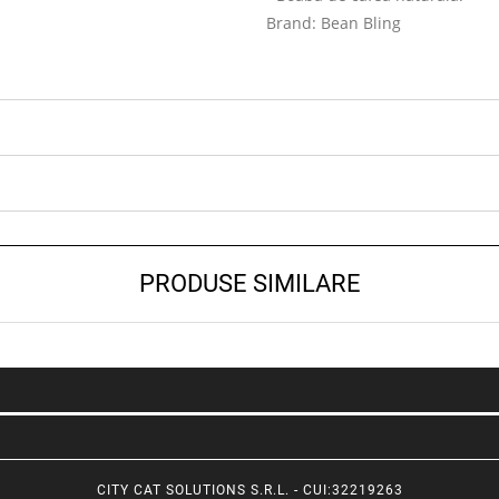
Brand: Bean Bling
PRODUSE SIMILARE
CITY CAT SOLUTIONS S.R.L. - CUI:32219263