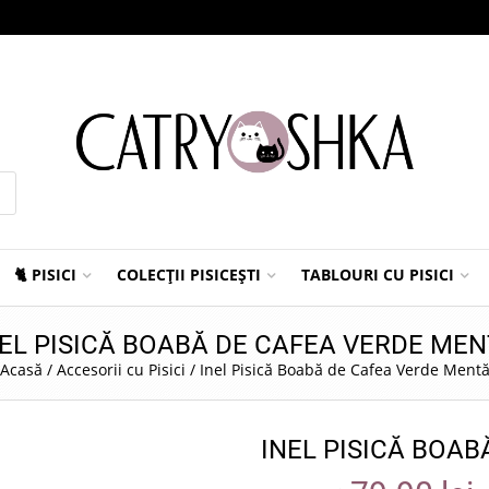
🐈 PISICI
COLECȚII PISICEȘTI
TABLOURI CU PISICI
EL PISICĂ BOABĂ DE CAFEA VERDE ME
Acasă
/
Accesorii cu Pisici
/
Inel Pisică Boabă de Cafea Verde Ment
INEL PISICĂ BOA