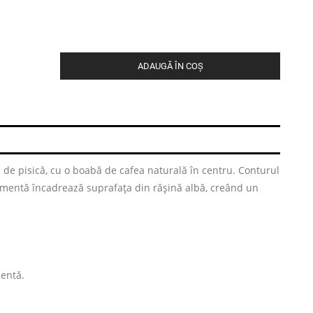
ADAUGĂ ÎN COȘ
p de pisică, cu o boabă de cafea naturală în centru. Conturul
 mentă încadrează suprafața din rășină albă, creând un
mentă.