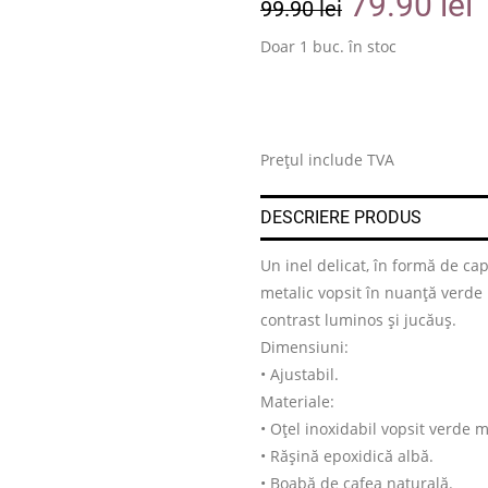
79.90
lei
99.90
lei
Doar 1 buc. în stoc
.
Prețul include TVA
DESCRIERE PRODUS
Un inel delicat, în formă de ca
metalic vopsit în nuanță verde
contrast luminos și jucăuș.
Dimensiuni:
• Ajustabil.
Materiale:
• Oțel inoxidabil vopsit verde 
• Rășină epoxidică albă.
• Boabă de cafea naturală.