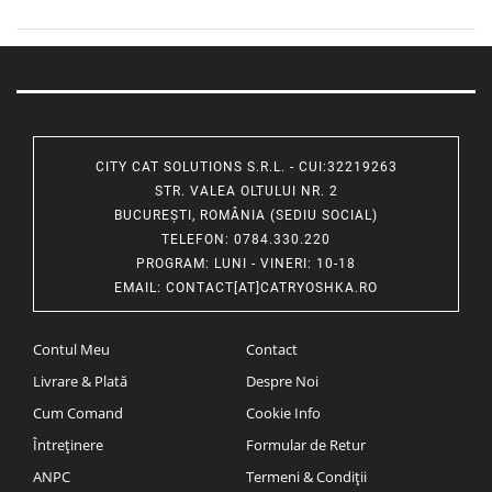
CITY CAT SOLUTIONS S.R.L. - CUI:32219263
STR. VALEA OLTULUI NR. 2
BUCUREȘTI, ROMÂNIA (SEDIU SOCIAL)
TELEFON
: 0784.330.220
PROGRAM
: LUNI - VINERI: 10-18
EMAIL
:
CONTACT[AT]CATRYOSHKA.RO
Contul Meu
Contact
Livrare & Plată
Despre Noi
Cum Comand
Cookie Info
Întreținere
Formular de Retur
ANPC
Termeni & Condiții