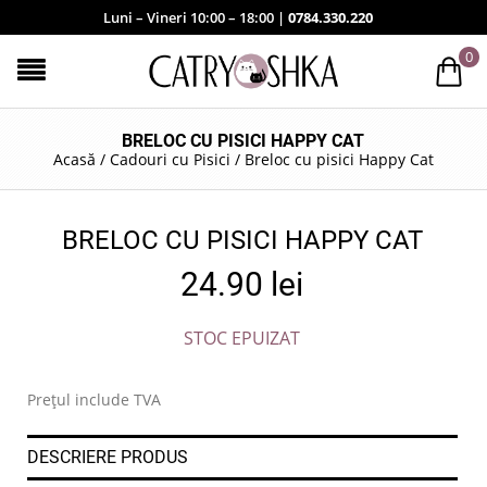
Luni – Vineri 10:00 – 18:00 |
0784.330.220
0
BRELOC CU PISICI HAPPY CAT
Acasă
/
Cadouri cu Pisici
/
Breloc cu pisici Happy Cat
BRELOC CU PISICI HAPPY CAT
24.90
lei
STOC EPUIZAT
Prețul include TVA
DESCRIERE PRODUS