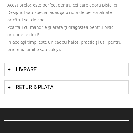
Acest breloc este perfect pentru cei care adoră pisicile!
Designul său special adaugă o notă de personalitate
oricărui set de chei.
Poartă-l cu mândrie și arată-ți dragostea pentru pisici
oriunde te duci!
În același timp, este un cadou haios, practic și util pentru
prieteni, familie sau colegi.
LIVRARE
RETUR & PLATA