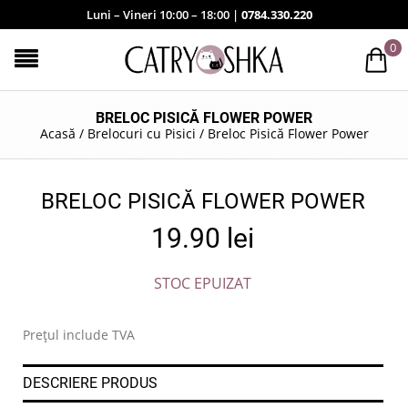
Luni – Vineri 10:00 – 18:00 |
0784.330.220
0
BRELOC PISICĂ FLOWER POWER
Acasă
/
Brelocuri cu Pisici
/
Breloc Pisică Flower Power
BRELOC PISICĂ FLOWER POWER
19.90
lei
STOC EPUIZAT
Prețul include TVA
DESCRIERE PRODUS