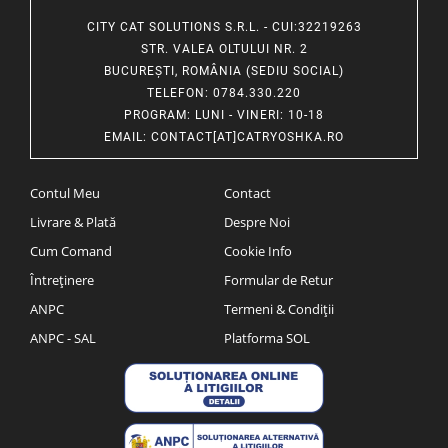
CITY CAT SOLUTIONS S.R.L. - CUI:32219263
STR. VALEA OLTULUI NR. 2
BUCUREȘTI, ROMÂNIA (SEDIU SOCIAL)
TELEFON
: 0784.330.220
PROGRAM
: LUNI - VINERI: 10-18
EMAIL
:
CONTACT[AT]CATRYOSHKA.RO
Contul Meu
Contact
Livrare & Plată
Despre Noi
Cum Comand
Cookie Info
Întreținere
Formular de Retur
ANPC
Termeni & Condiții
ANPC - SAL
Platforma SOL