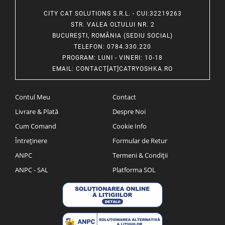
CITY CAT SOLUTIONS S.R.L. - CUI:32219263
STR. VALEA OLTULUI NR. 2
BUCUREȘTI, ROMÂNIA (SEDIU SOCIAL)
TELEFON
: 0784.330.220
PROGRAM
: LUNI - VINERI: 10-18
EMAIL
:
CONTACT[AT]CATRYOSHKA.RO
Contul Meu
Contact
Livrare & Plată
Despre Noi
Cum Comand
Cookie Info
Întreținere
Formular de Retur
ANPC
Termeni & Condiții
ANPC - SAL
Platforma SOL