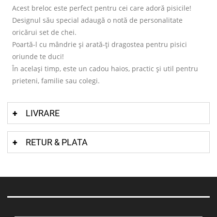
Acest breloc este perfect pentru cei care adoră pisicile!
Designul său special adaugă o notă de personalitate
oricărui set de chei.
Poartă-l cu mândrie și arată-ți dragostea pentru pisici
oriunde te duci!
În același timp, este un cadou haios, practic și util pentru
prieteni, familie sau colegi.
LIVRARE
RETUR & PLATA