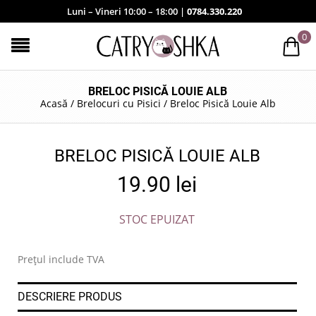
Luni – Vineri 10:00 – 18:00 |
0784.330.220
0
BRELOC PISICĂ LOUIE ALB
Acasă
/
Brelocuri cu Pisici
/
Breloc Pisică Louie Alb
BRELOC PISICĂ LOUIE ALB
19.90
lei
STOC EPUIZAT
Prețul include TVA
DESCRIERE PRODUS