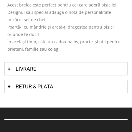
Acest breloc este perfect pentru cei care adoră pisicile!
Designul său special adaugă o notă de personalitate
oricărui set de chei.
Poartă-l cu mândrie și arată-ți dragostea pentru pisici
oriunde te duci!
În același timp, este un cadou haios, practic și util pentru
prieteni, familie sau colegi.
LIVRARE
RETUR & PLATA