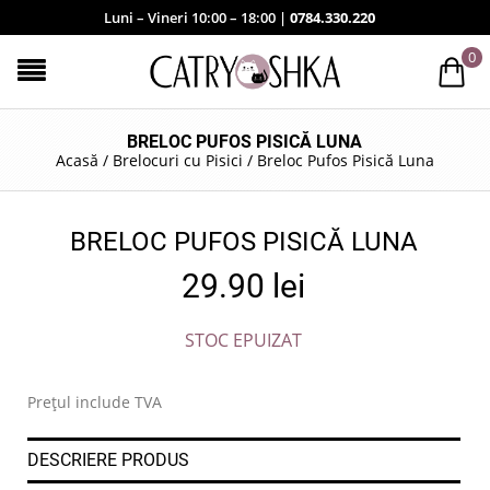
Luni – Vineri 10:00 – 18:00 |
0784.330.220
0
BRELOC PUFOS PISICĂ LUNA
Acasă
/
Brelocuri cu Pisici
/
Breloc Pufos Pisică Luna
BRELOC PUFOS PISICĂ LUNA
29.90
lei
STOC EPUIZAT
Prețul include TVA
DESCRIERE PRODUS