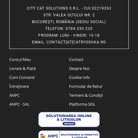
CITY CAT SOLUTIONS S.R.L. - CUI:32219263
STR. VALEA OLTULUI NR. 2
BUCUREȘTI, ROMÂNIA (SEDIU SOCIAL)
TELEFON
: 0784.330.220
PROGRAM
: LUNI - VINERI: 10-18
EMAIL
:
CONTACT[AT]CATRYOSHKA.RO
Contul Meu
Contact
Livrare & Plată
Despre Noi
Cum Comand
Cookie Info
Întreținere
Formular de Retur
ANPC
Termeni & Condiții
ANPC - SAL
Platforma SOL