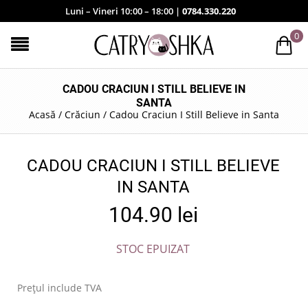
Luni – Vineri 10:00 – 18:00 |
0784.330.220
0
CADOU CRACIUN I STILL BELIEVE IN
SANTA
Acasă
/
Crăciun
/
Cadou Craciun I Still Believe in Santa
CADOU CRACIUN I STILL BELIEVE
IN SANTA
104.90
lei
STOC EPUIZAT
Prețul include TVA