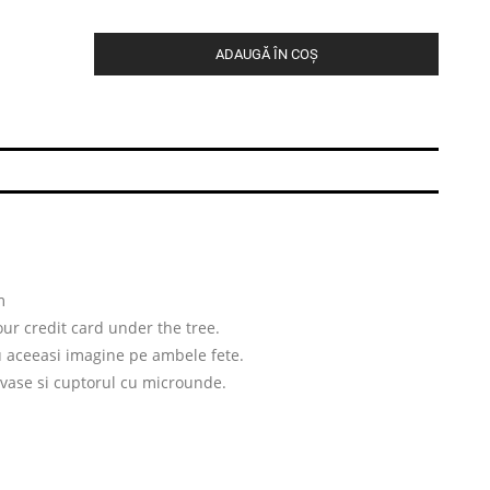
ADAUGĂ ÎN COȘ
m
our credit card under the tree.
u aceeasi imagine pe ambele fete.
 vase si cuptorul cu microunde.