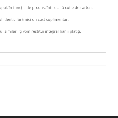
oi, în funcție de produs, într-o altă cutie de carton.
l identic fără nici un cost suplimentar.
imilar, îți vom restitui integral banii plătiți.