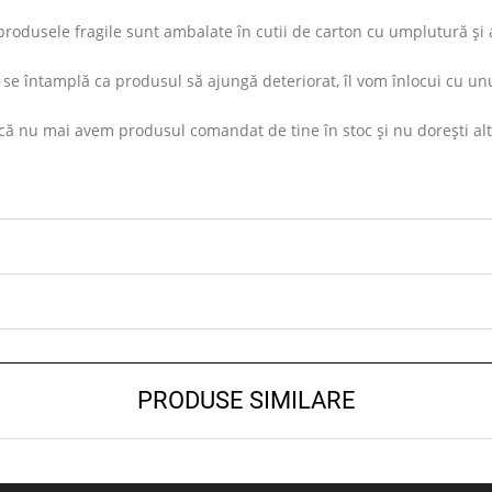
rodusele fragile sunt ambalate în cutii de carton cu umplutură și ap
se întamplă ca produsul să ajungă deteriorat, îl vom înlocui cu unu
ă nu mai avem produsul comandat de tine în stoc și nu dorești altul s
PRODUSE SIMILARE