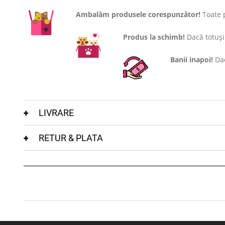
Ambalăm produsele corespunzător!
Toate p
Produs la schimb!
Dacă totuși 
Banii inapoi!
Dac
LIVRARE
RETUR & PLATA