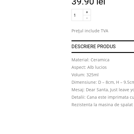
39.90
lei
Quantity
.
Prețul include TVA
DESCRIERE PRODUS
Material: Ceramica
Aspect: Alb lucios
Volum: 325ml
Dimensiune: D – 8cm, H – 9.5c
Mesaj: Dear Santa, Just leave y
Detalii: Cana este imprimata c
Rezistenta la masina de spalat