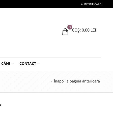
AUTENTIFICARE
0
COȘ:
0.00
LEI
CĂNI
CONTACT
Înapoi la pagina anterioară
A