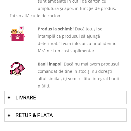
sunt ambalate în cutii de carton cu
umplutură și apoi, în funcție de produs,
într-o altă cutie de carton.
Produs la schimb!
Dacă totuși se
întamplă ca produsul să ajungă
deteriorat, îl vom înlocui cu unul identic
fără nici un cost suplimentar.
Banii inapoi!
Dacă nu mai avem produsul
comandat de tine în stoc și nu dorești
altul similar, îți vom restitui integral banii
plătiți.
LIVRARE
RETUR & PLATA