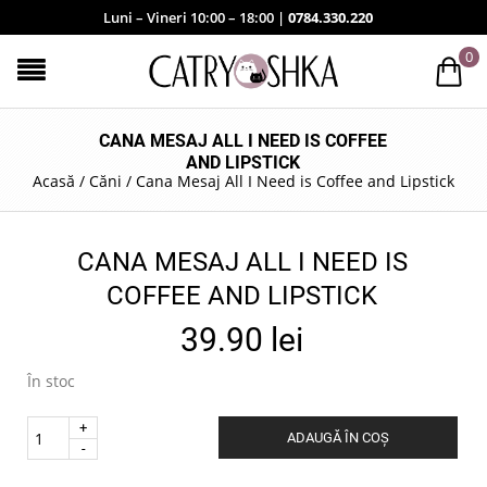
Luni – Vineri 10:00 – 18:00 |
0784.330.220
0
CANA MESAJ ALL I NEED IS COFFEE
AND LIPSTICK
Acasă
/
Căni
/
Cana Mesaj All I Need is Coffee and Lipstick
CANA MESAJ ALL I NEED IS
COFFEE AND LIPSTICK
39.90
lei
În stoc
Quantity
ADAUGĂ ÎN COȘ
.