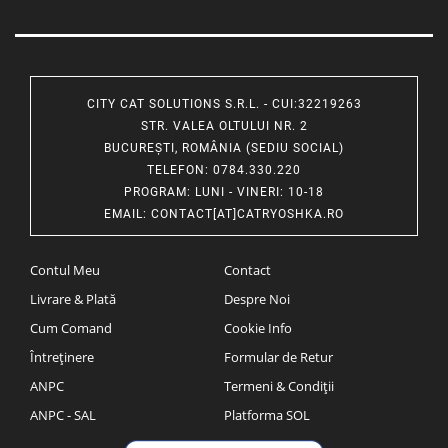
CITY CAT SOLUTIONS S.R.L. - CUI:32219263
STR. VALEA OLTULUI NR. 2
BUCUREȘTI, ROMÂNIA (SEDIU SOCIAL)
TELEFON
: 0784.330.220
PROGRAM
: LUNI - VINERI: 10-18
EMAIL
:
CONTACT[AT]CATRYOSHKA.RO
Contul Meu
Contact
Livrare & Plată
Despre Noi
Cum Comand
Cookie Info
Întreținere
Formular de Retur
ANPC
Termeni & Condiții
ANPC - SAL
Platforma SOL