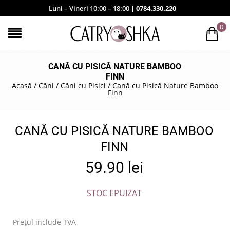
Luni – Vineri 10:00 – 18:00 |
0784.330.220
0
CANĂ CU PISICĂ NATURE BAMBOO
FINN
Acasă
/
Căni
/
Căni cu Pisici
/
Cană cu Pisică Nature Bamboo
Finn
CANĂ CU PISICĂ NATURE BAMBOO
FINN
59.90
lei
STOC EPUIZAT
Prețul include TVA