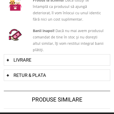
Produs la schimb!
Dacă totuși se
întamplă ca produsul să ajungă
deteriorat, îl vom înlocui cu unul identic
fără nici un cost suplimentar.
Banii inapoi!
Dacă nu mai avem produsul
comandat de tine în stoc și nu dorești
altul similar, îți vom restitui integral banii
plătiți.
LIVRARE
RETUR & PLATA
PRODUSE SIMILARE