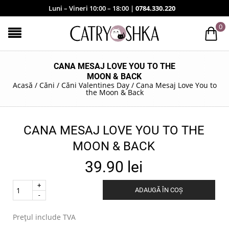
Luni – Vineri 10:00 – 18:00 |
0784.330.220
0
CANA MESAJ LOVE YOU TO THE
MOON & BACK
Acasă
/
Căni
/
Căni Valentines Day
/
Cana Mesaj Love You to
the Moon & Back
CANA MESAJ LOVE YOU TO THE
MOON & BACK
39.90
lei
Quantity
ADAUGĂ ÎN COȘ
.
Prețul include TVA