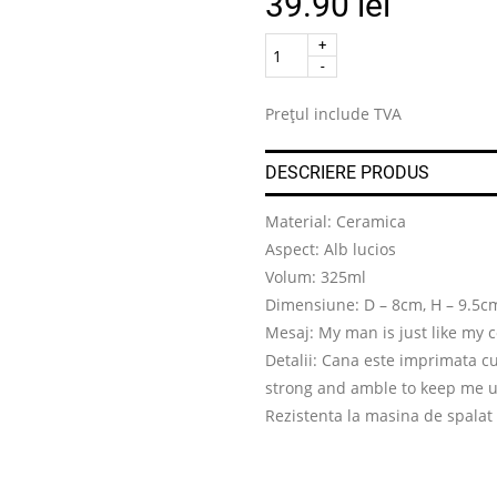
39.90
lei
Quantity
.
Prețul include TVA
DESCRIERE PRODUS
Material: Ceramica
Aspect: Alb lucios
Volum: 325ml
Dimensiune: D – 8cm, H – 9.5c
Mesaj: My man is just like my 
Detalii: Cana este imprimata cu 
strong and amble to keep me up
Rezistenta la masina de spalat