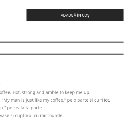
ADAUGĂ ÎN COȘ
m
coffee. Hot, strong and amble to keep me up.
“My man is just like my coffee.” pe o parte si cu “Hot,
.” pe cealalta parte.
 vase si cuptorul cu microunde.