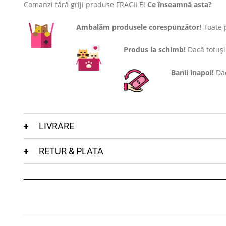
Comanzi fără griji produse FRAGILE!
Ce înseamnă asta?
Ambalăm produsele corespunzător!
Toate p
Produs la schimb!
Dacă totuși 
Banii inapoi!
Dac
LIVRARE
RETUR & PLATA