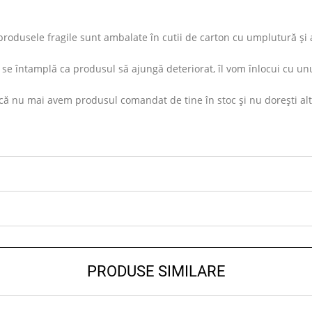
rodusele fragile sunt ambalate în cutii de carton cu umplutură și ap
se întamplă ca produsul să ajungă deteriorat, îl vom înlocui cu unu
ă nu mai avem produsul comandat de tine în stoc și nu dorești altul s
PRODUSE SIMILARE