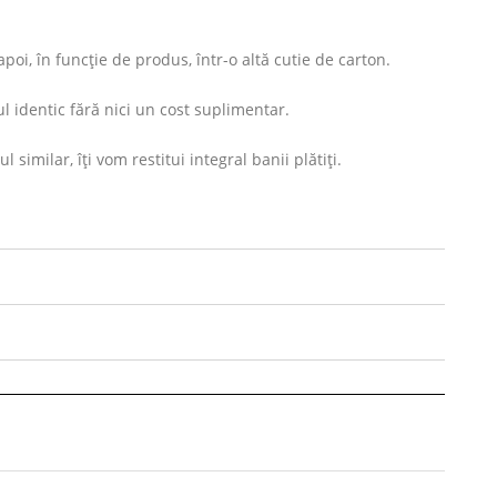
oi, în funcție de produs, într-o altă cutie de carton.
l identic fără nici un cost suplimentar.
imilar, îți vom restitui integral banii plătiți.