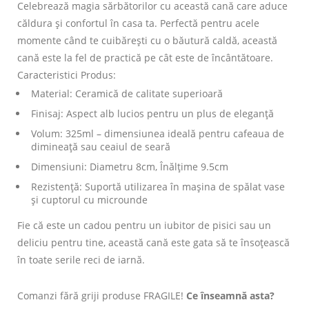
Celebrează magia sărbătorilor cu această cană care aduce
căldura și confortul în casa ta. Perfectă pentru acele
momente când te cuibărești cu o băutură caldă, această
cană este la fel de practică pe cât este de încântătoare.
Caracteristici Produs:
Material: Ceramică de calitate superioară
Finisaj: Aspect alb lucios pentru un plus de eleganță
Volum: 325ml – dimensiunea ideală pentru cafeaua de
dimineață sau ceaiul de seară
Dimensiuni: Diametru 8cm, Înălțime 9.5cm
Rezistență: Suportă utilizarea în mașina de spălat vase
și cuptorul cu microunde
Fie că este un cadou pentru un iubitor de pisici sau un
deliciu pentru tine, această cană este gata să te însoțească
în toate serile reci de iarnă.
Comanzi fără griji produse FRAGILE!
Ce înseamnă asta?