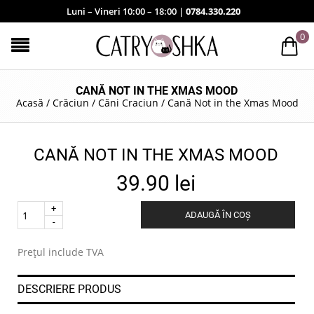
Luni – Vineri 10:00 – 18:00 |
0784.330.220
0
CANĂ NOT IN THE XMAS MOOD
Acasă
/
Crăciun
/
Căni Craciun
/
Cană Not in the Xmas Mood
CANĂ NOT IN THE XMAS MOOD
39.90
lei
Quantity
ADAUGĂ ÎN COȘ
.
Prețul include TVA
DESCRIERE PRODUS