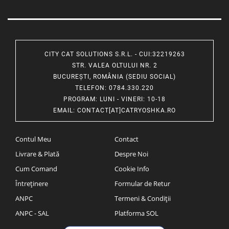
CITY CAT SOLUTIONS S.R.L. - CUI:32219263
STR. VALEA OLTULUI NR. 2
BUCUREȘTI, ROMÂNIA (SEDIU SOCIAL)
TELEFON
: 0784.330.220
PROGRAM
: LUNI - VINERI: 10-18
EMAIL
:
CONTACT[AT]CATRYOSHKA.RO
Contul Meu
Contact
Livrare & Plată
Despre Noi
Cum Comand
Cookie Info
Întreținere
Formular de Retur
ANPC
Termeni & Condiții
ANPC - SAL
Platforma SOL