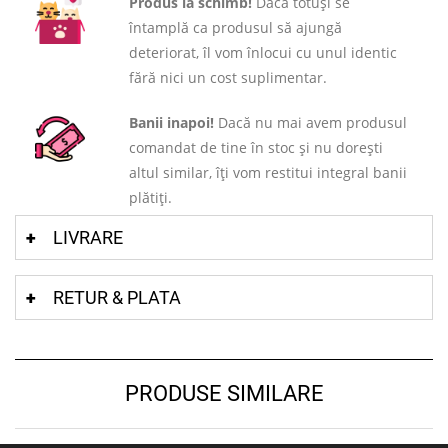
Produs la schimb!
Dacă totuși se
întamplă ca produsul să ajungă
deteriorat, îl vom înlocui cu unul identic
fără nici un cost suplimentar.
Banii inapoi!
Dacă nu mai avem produsul
comandat de tine în stoc și nu dorești
altul similar, îți vom restitui integral banii
plătiți.
LIVRARE
RETUR & PLATA
PRODUSE SIMILARE