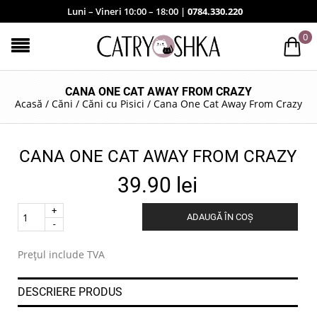
Luni – Vineri 10:00 – 18:00 |
0784.330.220
0
CANA ONE CAT AWAY FROM CRAZY
Acasă
/
Căni
/
Căni cu Pisici
/
Cana One Cat Away From Crazy
CANA ONE CAT AWAY FROM CRAZY
39.90
lei
Quantity
ADAUGĂ ÎN COȘ
.
Prețul include TVA
DESCRIERE PRODUS