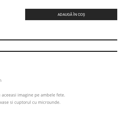
ADAUGĂ ÎN COȘ
m
u aceeasi imagine pe ambele fete.
 vase si cuptorul cu microunde.