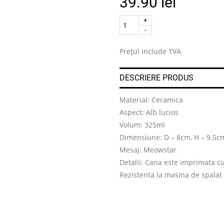
39.90
lei
Quantity
.
Prețul include TVA
DESCRIERE PRODUS
Material: Ceramica
Aspect: Alb lucios
Volum: 325ml
Dimensiune: D – 8cm, H – 9.5c
Mesaj: Meowstar
Detalii: Cana este imprimata c
Rezistenta la masina de spalat