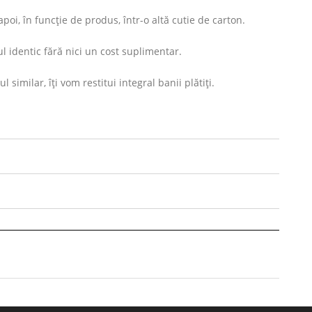
oi, în funcție de produs, într-o altă cutie de carton.
l identic fără nici un cost suplimentar.
imilar, îți vom restitui integral banii plătiți.