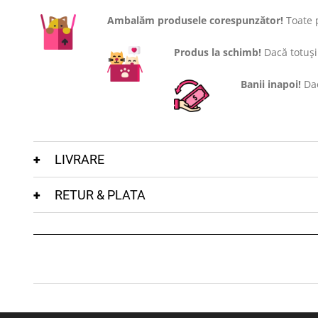
Ambalăm produsele corespunzător!
Toate p
Produs la schimb!
Dacă totuși 
Banii inapoi!
Dac
LIVRARE
RETUR & PLATA