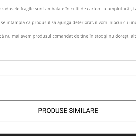
rodusele fragile sunt ambalate în cutii de carton cu umplutură și ap
se întamplă ca produsul să ajungă deteriorat, îl vom înlocui cu unu
ă nu mai avem produsul comandat de tine în stoc și nu dorești altul s
PRODUSE SIMILARE