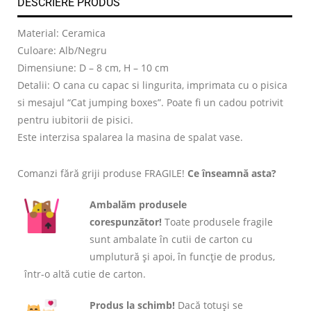
DESCRIERE PRODUS
Material: Ceramica
Culoare: Alb/Negru
Dimensiune: D – 8 cm, H – 10 cm
Detalii: O cana cu capac si lingurita, imprimata cu o pisica
si mesajul “Cat jumping boxes”. Poate fi un cadou potrivit
pentru iubitorii de pisici.
Este interzisa spalarea la masina de spalat vase.
Comanzi fără griji produse FRAGILE!
Ce înseamnă asta?
Ambalăm produsele
corespunzător!
Toate produsele fragile
sunt ambalate în cutii de carton cu
umplutură și apoi, în funcție de produs,
într-o altă cutie de carton.
Produs la schimb!
Dacă totuși se