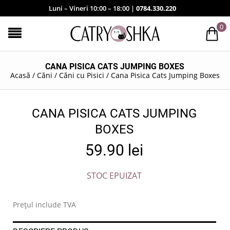
Luni – Vineri 10:00 – 18:00 |
0784.330.220
0
CANA PISICA CATS JUMPING BOXES
Acasă
/
Căni
/
Căni cu Pisici
/
Cana Pisica Cats Jumping Boxes
CANA PISICA CATS JUMPING
BOXES
59.90
lei
STOC EPUIZAT
Prețul include TVA