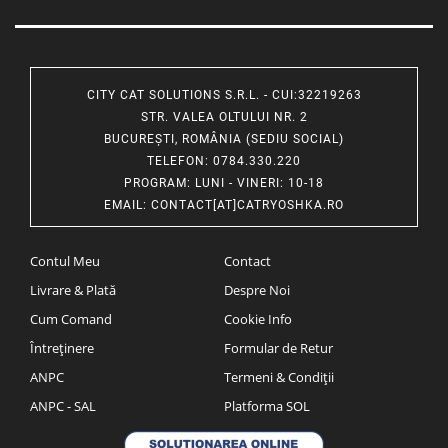
CITY CAT SOLUTIONS S.R.L. - CUI:32219263
STR. VALEA OLTULUI NR. 2
BUCUREȘTI, ROMÂNIA (SEDIU SOCIAL)
TELEFON
: 0784.330.220
PROGRAM
: LUNI - VINERI: 10-18
EMAIL
:
CONTACT[AT]CATRYOSHKA.RO
Contul Meu
Contact
Livrare & Plată
Despre Noi
Cum Comand
Cookie Info
Întreținere
Formular de Retur
ANPC
Termeni & Condiții
ANPC - SAL
Platforma SOL