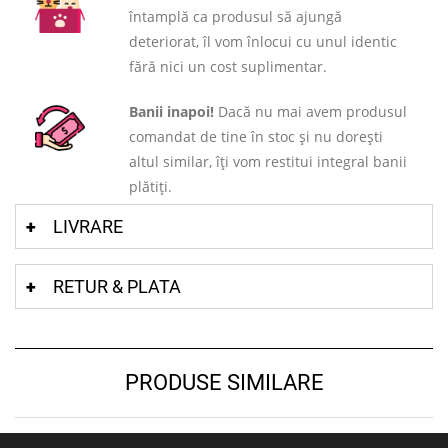
întamplă ca produsul să ajungă
deteriorat, îl vom înlocui cu unul identic
fără nici un cost suplimentar.
Banii inapoi!
Dacă nu mai avem produsul
comandat de tine în stoc și nu dorești
altul similar, îți vom restitui integral banii
plătiți.
LIVRARE
RETUR & PLATA
PRODUSE SIMILARE