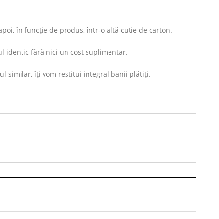
oi, în funcție de produs, într-o altă cutie de carton.
l identic fără nici un cost suplimentar.
imilar, îți vom restitui integral banii plătiți.