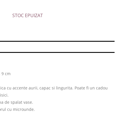
STOC EPUIZAT
– 9 cm
ica cu accente aurii, capac si lingurita. Poate fi un cadou
sici.
na de spalat vase.
torul cu microunde.