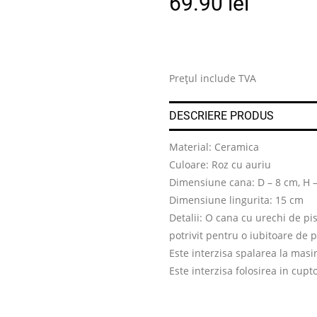
69.90
lei
Prețul include TVA
DESCRIERE PRODUS
Material: Ceramica
Culoare: Roz cu auriu
Dimensiune cana: D – 8 cm, H 
Dimensiune lingurita: 15 cm
Detalii: O cana cu urechi de pis
potrivit pentru o iubitoare de pi
Este interzisa spalarea la masi
Este interzisa folosirea in cup