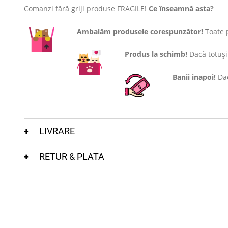
Comanzi fără griji produse FRAGILE!
Ce înseamnă asta?
Ambalăm produsele corespunzător!
Toate p
Produs la schimb!
Dacă totuși 
Banii inapoi!
Dac
LIVRARE
RETUR & PLATA