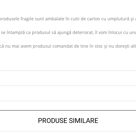
rodusele fragile sunt ambalate în cutii de carton cu umplutură și ap
se întamplă ca produsul să ajungă deteriorat, îl vom înlocui cu unu
ă nu mai avem produsul comandat de tine în stoc și nu dorești altul s
PRODUSE SIMILARE