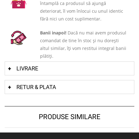
întamplă ca produsul să ajungă
deteriorat, îl vom înlocui cu unul identic
fără nici un cost suplimentar.
Banii inapoi!
Dacă nu mai avem produsul
comandat de tine în stoc și nu dorești
altul similar, îți vom restitui integral banii
plătiți.
LIVRARE
RETUR & PLATA
PRODUSE SIMILARE