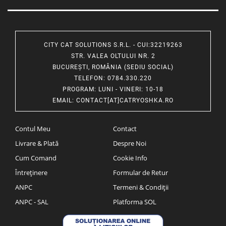
CITY CAT SOLUTIONS S.R.L. - CUI:32219263
STR. VALEA OLTULUI NR. 2
BUCUREȘTI, ROMÂNIA (SEDIU SOCIAL)
TELEFON
: 0784.330.220
PROGRAM
: LUNI - VINERI: 10-18
EMAIL
:
CONTACT[AT]CATRYOSHKA.RO
Contul Meu
Contact
Livrare & Plată
Despre Noi
Cum Comand
Cookie Info
Întreținere
Formular de Retur
ANPC
Termeni & Condiții
ANPC - SAL
Platforma SOL