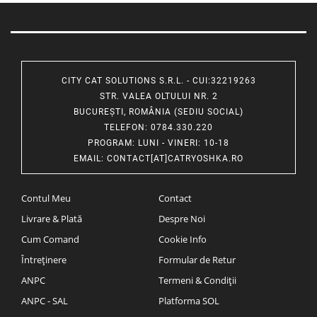
CITY CAT SOLUTIONS S.R.L. - CUI:32219263
STR. VALEA OLTULUI NR. 2
BUCUREȘTI, ROMÂNIA (SEDIU SOCIAL)
TELEFON
: 0784.330.220
PROGRAM
: LUNI - VINERI: 10-18
EMAIL
:
CONTACT[AT]CATRYOSHKA.RO
Contul Meu
Contact
Livrare & Plată
Despre Noi
Cum Comand
Cookie Info
Întreținere
Formular de Retur
ANPC
Termeni & Condiții
ANPC - SAL
Platforma SOL