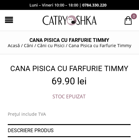
Luni – Vineri 10:00 – 18:00 |
0784.330.220
0
CANA PISICA CU FARFURIE TIMMY
Acasă
/
Căni
/
Căni cu Pisici
/
Cana Pisica cu Farfurie Timmy
CANA PISICA CU FARFURIE TIMMY
69.90
lei
STOC EPUIZAT
Prețul include TVA
DESCRIERE PRODUS